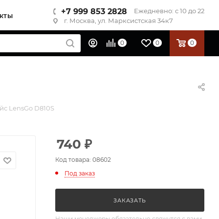
+7 999 853 2828
Ежедневно: с 10 до 22
КТЫ
г. Москва, ул. Марксистская 34к7
0
0
0
йс LensGo D810S
740
₽
Код товара: 08602
Под заказ
ЗАКАЗАТЬ
Наши менеджеры обязательно свяжутся с вами