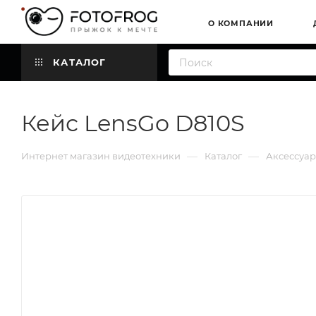
О КОМПАНИИ
КАТАЛОГ
Кейс LensGo D810S
—
—
Интернет магазин видеотехники
Каталог
Аксессуа