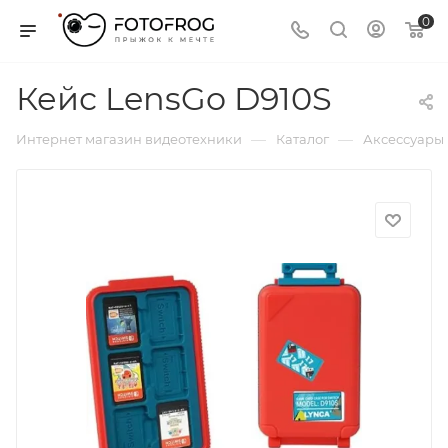
0
Кейс LensGo D910S
—
—
Интернет магазин видеотехники
Каталог
Аксессуары