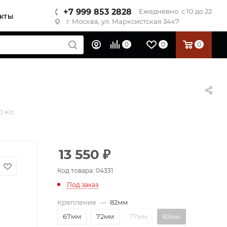
+7 999 853 2828
Ежедневно: с 10 до 22
КТЫ
г. Москва, ул. Марксистская 34к7
0
0
0
 Kit
13 550
₽
Код товара: 04331
Под заказ
Крепление
—
82мм
67мм
72мм
77мм
82мм