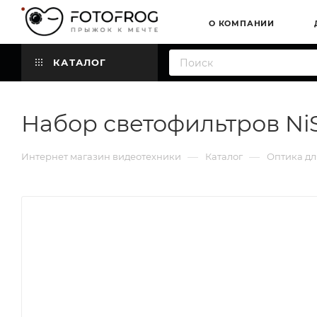
О КОМПАНИИ
КАТАЛОГ
Набор светофильтров NiSi
—
—
Интернет магазин видеотехники
Каталог
Оптика дл