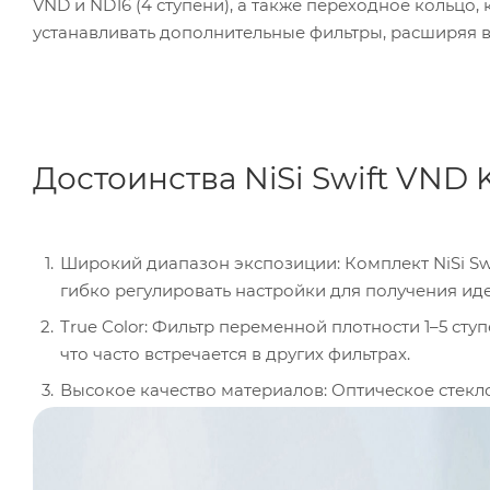
VND и ND16 (4 ступени), а также переходное кольцо, 
устанавливать дополнительные фильтры, расширяя 
Достоинства NiSi Swift VND K
Широкий диапазон экспозиции: Комплект NiSi Swi
гибко регулировать настройки для получения ид
True Color: Фильтр переменной плотности 1–5 ст
что часто встречается в других фильтрах.
Высокое качество материалов: Оптическое стекл
водонепроницаемость, антибликовый эффект и д
Удобство использования: Кольцо фильтра с жес
рычаг делают процесс настройки и регулировки 