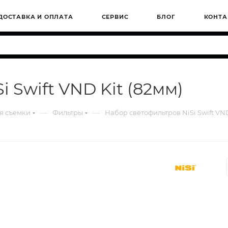
ДОСТАВКА И ОПЛАТА
СЕРВИС
БЛОГ
КОНТА
 Swift VND Kit (82мм)
—
—
я съемки
Фильтры
Набор светофильтров NiSi Swift VND