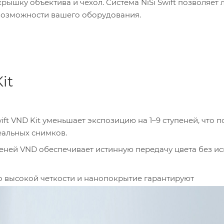
крышку объектива и чехол. Система NiSi Swift позволяет 
возможности вашего оборудования.
it
ft VND Kit уменьшает экспозицию на 1–9 ступеней, что п
еальных снимков.
упеней VND обеспечивает истинную передачу цвета без и
о высокой четкости и нанопокрытие гарантируют
олговечность.
ткими упорами на каждом конце и дополнительный пово
простым и точным.