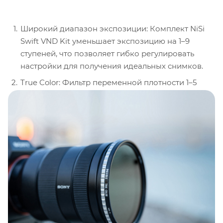
Широкий диапазон экспозиции: Комплект NiSi
Swift VND Kit уменьшает экспозицию на 1–9
ступеней, что позволяет гибко регулировать
настройки для получения идеальных снимков.
True Color: Фильтр переменной плотности 1–5
ступеней VND обеспечивает истинную передачу
цвета без искажения, что часто встречается в
других фильтрах.
Высокое качество материалов: Оптическое
стекло высокой четкости и нанопокрытие
гарантируют водонепроницаемость,
антибликовый эффект и долговечность.
Удобство использования: Кольцо фильтра с
жесткими упорами на каждом конце и
дополнительный поворотный рычаг делают