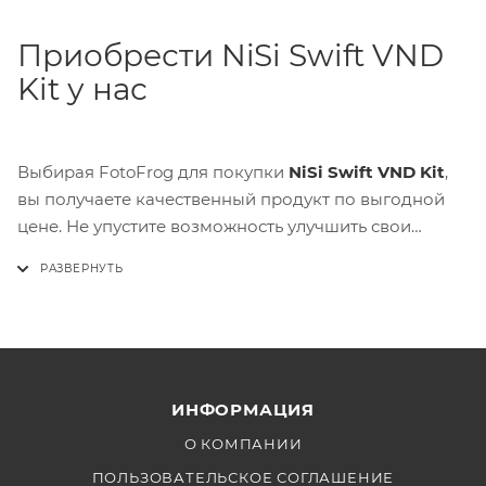
Приобрести NiSi Swift VND
Kit у нас
Выбирая FotoFrog для покупки
NiSi Swift VND Kit
,
вы получаете качественный продукт по выгодной
цене. Не упустите возможность улучшить свои
фотографии с помощью профессионального набора
светофильтров от NiSi. Закажите NiSi Swift VND Kit у
нас и ощутите разницу в качестве ваших снимков
уже сегодня!
ИНФОРМАЦИЯ
О КОМПАНИИ
ПОЛЬЗОВАТЕЛЬСКОЕ СОГЛАШЕНИЕ