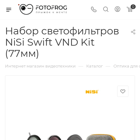
0
Набор светофильтров
NiSi Swift VND Kit
(77мм)
—
—
Интернет магазин видеотехники
Каталог
Оптика для 