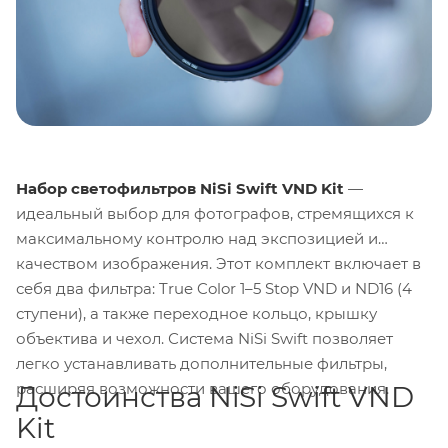
Набор светофильтров NiSi Swift VND Kit
—
идеальный выбор для фотографов, стремящихся к
максимальному контролю над экспозицией и
качеством изображения. Этот комплект включает в
себя два фильтра: True Color 1–5 Stop VND и ND16 (4
ступени), а также переходное кольцо, крышку
объектива и чехол. Система NiSi Swift позволяет
легко устанавливать дополнительные фильтры,
расширяя возможности вашего оборудования.
Достоинства NiSi Swift VND
Kit