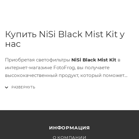
Купить NiSi Black Mist Kit у
нас
Приобретая светофильтры
NiSi Black Mist Kit
в
интернет-магазине FotoFrog, вы получаете
высококачественный продукт, который поможет
вам создавать потрясающие снимки и видео.
Благодаря уникальному диффузионному эффекту,
этот фильтр позволит вам достичь
кинематографичного и мягкого визуального стиля.
ИНФОРМАЦИЯ
О КОМПАНИИ