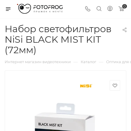
0
Набор светофильтров
NiSi BLACK MIST KIT
(72мм)
—
—
Интернет магазин видеотехники
Каталог
Оптика для 