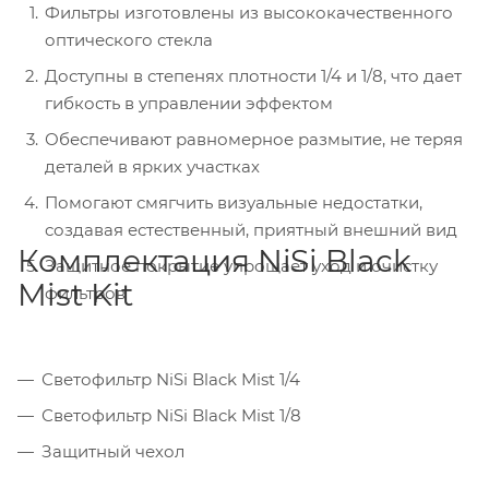
Фильтры изготовлены из высококачественного
оптического стекла
Доступны в степенях плотности 1/4 и 1/8, что дает
гибкость в управлении эффектом
Обеспечивают равномерное размытие, не теряя
деталей в ярких участках
Помогают смягчить визуальные недостатки,
создавая естественный, приятный внешний вид
Комплектация NiSi Black
Защитное покрытие упрощает уход и очистку
Mist Kit
фильтров
Светофильтр NiSi Black Mist 1/4
Светофильтр NiSi Black Mist 1/8
Защитный чехол