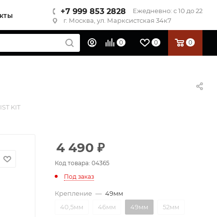
+7 999 853 2828
Ежедневно: с 10 до 22
КТЫ
г. Москва, ул. Марксистская 34к7
0
0
0
ST KIT
4 490
₽
Код товара: 04365
Под заказ
Крепление
—
49мм
40,5мм
46мм
49мм
52мм