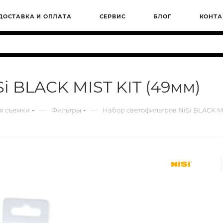
ДОСТАВКА И ОПЛАТА
СЕРВИС
БЛОГ
КОНТА
i BLACK MIST KIT (49мм)
—
—
я съемки
Фильтры
Набор светофильтров NiSi BLACK MI