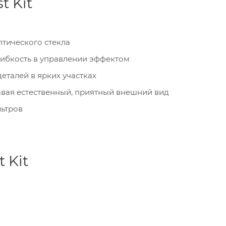
t Kit
тического стекла
т гибкость в управлении эффектом
еталей в ярких участках
авая естественный, приятный внешний вид
льтров
 Kit