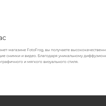
ас
рнет-магазине FotoFrog, вы получаете высококачествен
щие снимки и видео. Благодаря уникальному диффузио
ографичного и мягкого визуального стиля.