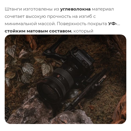
Штанги изготовлены из
углеволокна
материал
сочетает высокую прочность на изгиб с
минимальной массой. Поверхность покрыта
УФ-
стойким матовым составом
, который
предотвращает выцветание и сохраняет
презентабельный вид даже при интенсивной
эксплуатации на съёмочной площадке.