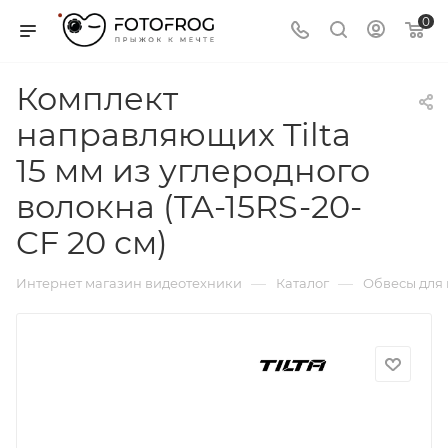
0
Комплект
направляющих Tilta
15 мм из углеродного
волокна (TA-15RS-20-
CF 20 см)
—
—
Интернет магазин видеотехники
Каталог
Обвесы для