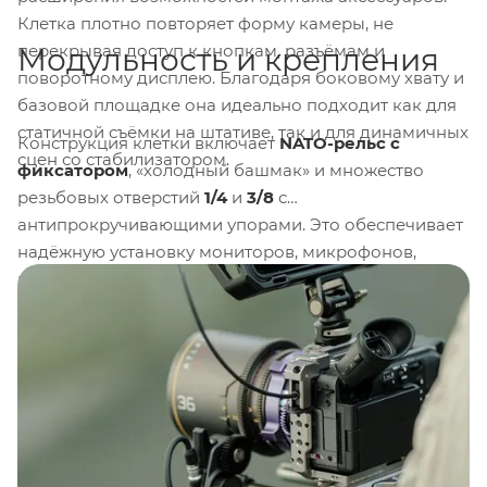
Клетка плотно повторяет форму камеры, не
перекрывая доступ к кнопкам, разъёмам и
Модульность и крепления
поворотному дисплею. Благодаря боковому хвату и
базовой площадке она идеально подходит как для
статичной съёмки на штативе, так и для динамичных
Конструкция клетки включает
NATO-рельс с
сцен со стабилизатором.
фиксатором
, «холодный башмак» и множество
резьбовых отверстий
1/4
и
3/8
с
антипрокручивающими упорами. Это обеспечивает
надёжную установку мониторов, микрофонов,
мэджик армов и других аксессуаров без риска
смещения. Все точки крепления расположены с
учётом баланса рига и удобства доступа к камере.