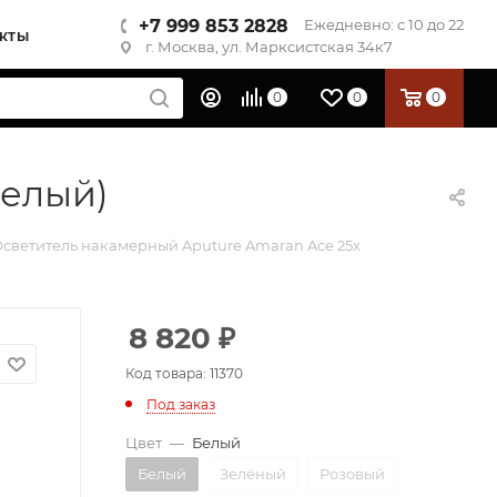
+7 999 853 2828
Ежедневно: с 10 до 22
КТЫ
г. Москва, ул. Марксистская 34к7
0
0
0
Белый)
светитель накамерный Aputure Amaran Ace 25x
8 820
₽
Код товара: 11370
Под заказ
Цвет
—
Белый
Белый
Зелёный
Розовый