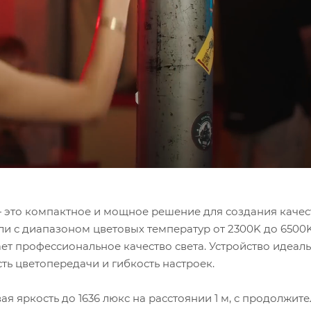
 это компактное и мощное решение для создания качес
ли с диапазоном цветовых температур от 2300K до 6500
ает профессиональное качество света. Устройство идеал
ть цветопередачи и гибкость настроек.
ая яркость до 1636 люкс на расстоянии 1 м, с продолжит