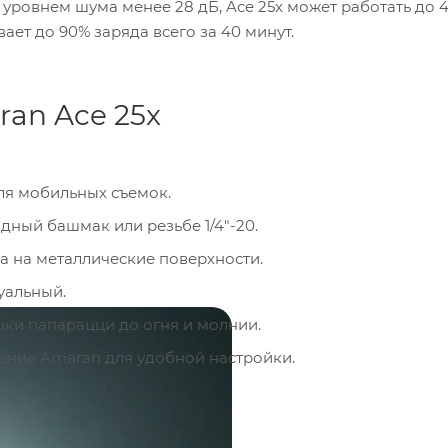
 уровнем шума менее 28 дБ, Ace 25x может работать до 
ает до 90% заряда всего за 40 минут.
an Ace 25x
ля мобильных съемок.
дный башмак или резьбе 1/4"-20.
а на металлические поверхности.
уальный.
шки папарацци до огня и молнии.
ение Amaran для удобной настройки.