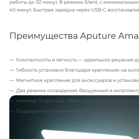
работы до 50 минут. В режиме Silent, с минимальным
40 минут. Быстрая зарядка через USB-C восстанавлив
Преимущества Aputure Amar
Компактность и легкость — идеальное решение д
Гибкость установки благодаря креплению на холо
Магнитное крепление для аксессуаров и установк
Два режима охлаждения: бесшумный и интеллект
Наличие 9 световых эффектов: от имитации вспы
Поддержка управления через Bluetooth и прилож