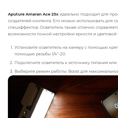
Aputure Amaran Ace 25x
идеально подходит для про
создателей контента. Его можно использовать для съ
спецэффектов. Осветитель также отлично справляетс
возможности тонкой настройки яркости и цветовой 
Установите осветитель на камеру с помощью кре
помощью резьбы 1/4"-20.
Подключите осветитель к источнику питания или 
Выберите режим работы: Boost для максимальной
Отрегулируйте яркость и цветовую температуру 
освещения.
Используйте приложение Amaran через Bluetooth
При необходимости добавьте аксессуары, такие к
Для особых задач активируйте один из предустан