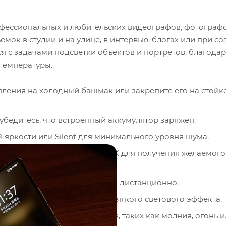
фессиональных и любительских видеографов, фотограф
емок в студии и на улице, в интервью, блогах или при с
я с задачами подсветки объектов и портретов, благода
температуры.
пления на холодный башмак или закрепите его на стойке
убедитесь, что встроенный аккумулятор заряжен.
 яркости или Silent для минимального уровня шума.
в диапазоне от 2300K до 6500K для получения желаемого
 для управления осветителем дистанционно.
ак диффузор, для создания мягкого светового эффекта.
овленных световых эффектов, таких как молния, огонь 