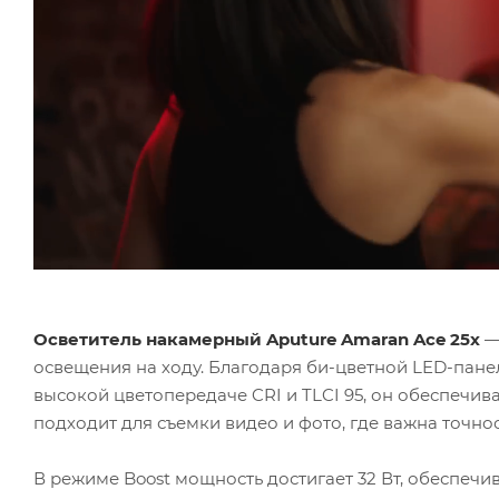
Осветитель накамерный Aputure Amaran Ace 25x
—
освещения на ходу. Благодаря би-цветной LED-пане
высокой цветопередаче CRI и TLCI 95, он обеспечив
подходит для съемки видео и фото, где важна точнос
В режиме Boost мощность достигает 32 Вт, обеспечив