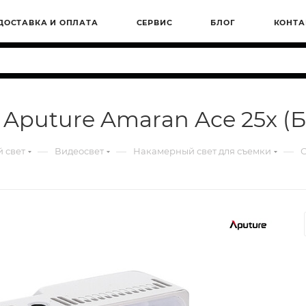
ДОСТАВКА И ОПЛАТА
СЕРВИС
БЛОГ
КОНТА
Aputure Amaran Ace 25x (
—
—
—
 свет
Видеосвет
Накамерный свет для съемки
О