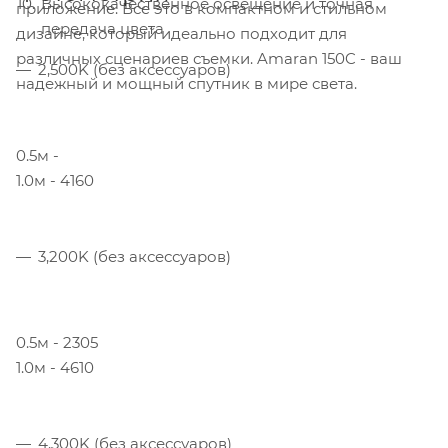
Высококачественное освещение и точная
приложение. Все это в компактном и стильном
передача цвета
дизайне, который идеально подходит для
различных сценариев съемки. Amaran 150C - ваш
2,500K (без аксессуаров)
надежный и мощный спутник в мире света.
0.5м -
1.0м - 4160
3,200K (без аксессуаров)
0.5м - 2305
1.0м - 4610
4,300K (без аксессуаров)