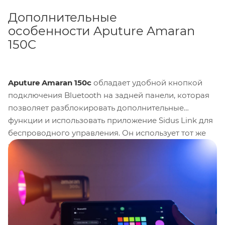
Дополнительные
особенности Aputure Amaran
150C
Aputure Amaran 150c
обладает удобной кнопкой
подключения Bluetooth на задней панели, которая
позволяет разблокировать дополнительные
функции и использовать приложение Sidus Link для
беспроводного управления. Он использует тот же
источник питания, что и лампы amaran 100 и 200
COB S, и может работать как от адаптера
переменного тока, так и от аккумуляторной
электростанции Aputure. Фонарь 150c предлагает
гибкость в различных условиях съемки, будь то
студийная работа или мобильная установка. Кроме
того, он поставляется с экологически чистым