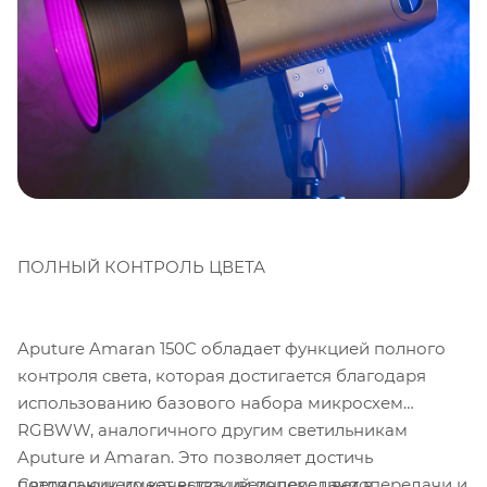
ПОЛНЫЙ КОНТРОЛЬ ЦВЕТА
Aputure Amaran 150C обладает функцией полного
контроля света, которая достигается благодаря
использованию базового набора микросхем
RGBWW, аналогичного другим светильникам
Aputure и Amaran. Это позволяет достичь
Светильник имеет высокий индекс цветопередачи и
потрясающего качества цветопередачи в