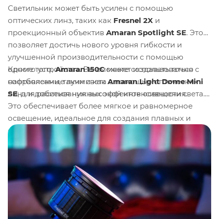
Светильник может быть усилен с помощью
оптических линз, таких как
Fresnel 2X
и
проекционный объектив
Amaran Spotlight SE
. Это
позволяет достичь нового уровня гибкости и
улучшенной производительности с помощью
Кроме того,
Amaran 150C
может использоваться с
одного устройства. Вы сможете создавать точно
софтбоксами, такими как
Amaran Light Dome Mini
направленные лучи света с помощью оптических
SE
, для рассеивания высокой интенсивности света.
линз и добиться нужных эффектов освещения.
Это обеспечивает более мягкое и равномерное
освещение, идеальное для создания плавных и
естественных световых эффектов.