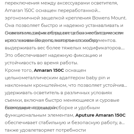
переключения между аксессуарами осветителя,
Amaran 150C оснащен переработанной
эргономичной защелкой крепления Bowens Mount.
Она позволяет быстро и надежно устанавливать и
Осветитель также обладает цельнометаллическим
снимать модификаторы света без необходимости
креплением Bowens, которое способно
использования дополнительных инструментов.
выдерживать вес более тяжелых модификаторов.
Это обеспечивает надежную фиксацию и
устойчивость во время работы.
Кроме того,
Amaran 150C
оснащен
цельнометаллическим адаптером baby pin и
наклонным кронштейном, что позволяет устойчиво
удерживать осветитель в различных условиях
съемки, включая быстро меняющиеся и суровые
Благодаря надежной сборке и удобным
съемочные площадки.
функциональным элементам,
Aputure Amaran 150C
обеспечивает стабильную и безопасную работу, а
также удовлетворяет потребности