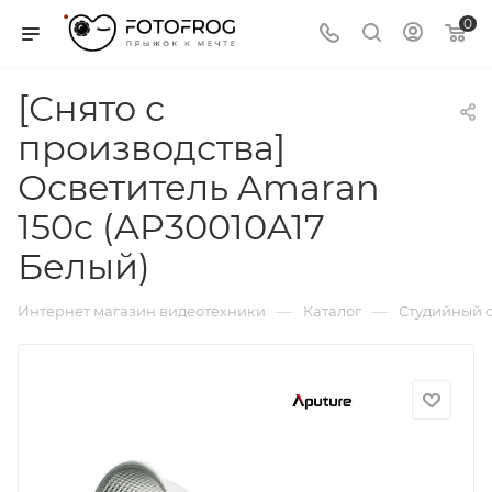
0
[Снято с
производства]
Осветитель Amaran
150c (AP30010A17
Белый)
—
—
Интернет магазин видеотехники
Каталог
Студийный с