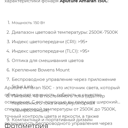
характеристики фонаря
Aputure Amaran 150C
:
Мощность: 150 Вт
Диапазон цветовой температуры: 2500K-7500K
Индекс цветопередачи (CRI): >95+
Индекс цветопередачи (TLCI): >95+
Оптика для смешивания цветов
Крепление Bowens Mount
Беспроводное управление через приложение
Sidus Link
Aputure Amaran 150C - это источник света, который
объединяет мощность, гибкость и качество
Питание: 48 В постоянного тока (адаптер
освещения. С его помощью вы получите широкий
переменного тока и аккумуляторная
спектр цветовой температуры от 2500K до 7500K,
электростанция)
точный контроль цвета и яркости, а также
Компактный и портативный дизайн
возможность беспроводного управления через
Фотометрия