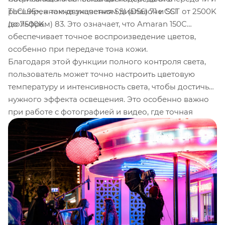
TLCI 95+, а также значения SSI (D56) 71 и SSI
расширенном двухцветном диапазоне CCT от 2500K
(вольфрам) 83. Это означает, что Amaran 150C
до 7500K.
обеспечивает точное воспроизведение цветов,
особенно при передаче тона кожи.
Благодаря этой функции полного контроля света,
пользователь может точно настроить цветовую
температуру и интенсивность света, чтобы достичь
нужного эффекта освещения. Это особенно важно
при работе с фотографией и видео, где точная
передача цвета является ключевым аспектом. С
Amaran 150C вы можете быть уверены, что ваши
объекты будут освещены с высокой точностью и
естественностью цветовых тонов.