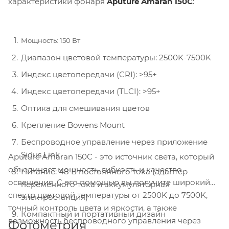
характеристики фонаря
Aputure Amaran 150C
:
Мощность: 150 Вт
Диапазон цветовой температуры: 2500K-7500K
Индекс цветопередачи (CRI): >95+
Индекс цветопередачи (TLCI): >95+
Оптика для смешивания цветов
Крепление Bowens Mount
Беспроводное управление через приложение
Sidus Link
Aputure Amaran 150C - это источник света, который
объединяет мощность, гибкость и качество
Питание: 48 В постоянного тока (адаптер
освещения. С его помощью вы получите широкий
переменного тока и аккумуляторная
спектр цветовой температуры от 2500K до 7500K,
электростанция)
точный контроль цвета и яркости, а также
Компактный и портативный дизайн
возможность беспроводного управления через
Фотометрия