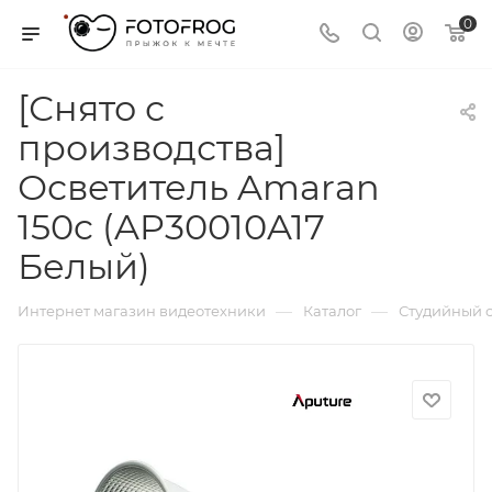
0
[Снято с
производства]
Осветитель Amaran
150c (AP30010A17
Белый)
—
—
Интернет магазин видеотехники
Каталог
Студийный с