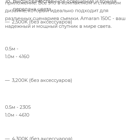
Высококачественное освещение и точная
приложение. Все это в компактном и стильном
передача цвета
дизайне, который идеально подходит для
различных сценариев съемки. Amaran 150C - ваш
2,500K (без аксессуаров)
надежный и мощный спутник в мире света.
0.5м -
1.0м - 4160
3,200K (без аксессуаров)
0.5м - 2305
1.0м - 4610
4,300K (без аксессуаров)