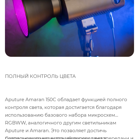
ПОЛНЫЙ КОНТРОЛЬ ЦВЕТА
Aputure Amaran 150C обладает функцией полного
контроля света, которая достигается благодаря
использованию базового набора микросхем
RGBWW, аналогичного другим светильникам
Aputure и Amaran. Это позволяет достичь
Светильник имеет высокий индекс цветопередачи и
потрясающего качества цветопередачи в