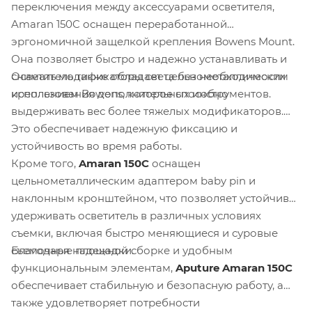
переключения между аксессуарами осветителя,
Amaran 150C оснащен переработанной
эргономичной защелкой крепления Bowens Mount.
Она позволяет быстро и надежно устанавливать и
Осветитель также обладает цельнометаллическим
снимать модификаторы света без необходимости
креплением Bowens, которое способно
использования дополнительных инструментов.
выдерживать вес более тяжелых модификаторов.
Это обеспечивает надежную фиксацию и
устойчивость во время работы.
Кроме того,
Amaran 150C
оснащен
цельнометаллическим адаптером baby pin и
наклонным кронштейном, что позволяет устойчиво
удерживать осветитель в различных условиях
съемки, включая быстро меняющиеся и суровые
Благодаря надежной сборке и удобным
съемочные площадки.
функциональным элементам,
Aputure Amaran 150C
обеспечивает стабильную и безопасную работу, а
также удовлетворяет потребности