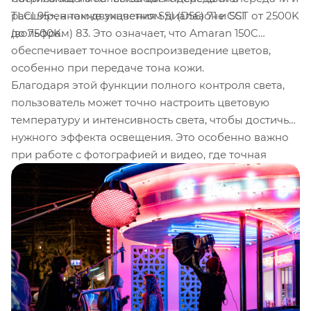
TLCI 95+, а также значения SSI (D56) 71 и SSI
расширенном двухцветном диапазоне CCT от 2500K
(вольфрам) 83. Это означает, что Amaran 150C
до 7500K.
обеспечивает точное воспроизведение цветов,
особенно при передаче тона кожи.
Благодаря этой функции полного контроля света,
пользователь может точно настроить цветовую
температуру и интенсивность света, чтобы достичь
нужного эффекта освещения. Это особенно важно
при работе с фотографией и видео, где точная
передача цвета является ключевым аспектом. С
Amaran 150C вы можете быть уверены, что ваши
объекты будут освещены с высокой точностью и
естественностью цветовых тонов.