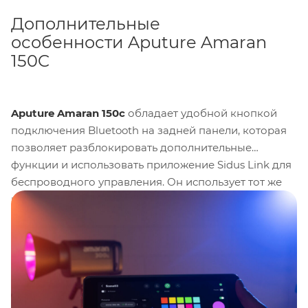
Дополнительные
особенности Aputure Amaran
150C
Aputure Amaran 150c
обладает удобной кнопкой
подключения Bluetooth на задней панели, которая
позволяет разблокировать дополнительные
функции и использовать приложение Sidus Link для
беспроводного управления. Он использует тот же
источник питания, что и лампы amaran 100 и 200
COB S, и может работать как от адаптера
переменного тока, так и от аккумуляторной
электростанции Aputure. Фонарь 150c предлагает
гибкость в различных условиях съемки, будь то
студийная работа или мобильная установка. Кроме
того, он поставляется с экологически чистым