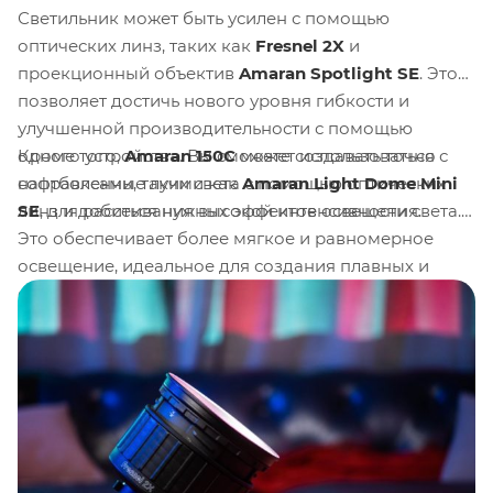
Светильник может быть усилен с помощью
оптических линз, таких как
Fresnel 2X
и
проекционный объектив
Amaran Spotlight SE
. Это
позволяет достичь нового уровня гибкости и
улучшенной производительности с помощью
Кроме того,
Amaran 150C
может использоваться с
одного устройства. Вы сможете создавать точно
софтбоксами, такими как
Amaran Light Dome Mini
направленные лучи света с помощью оптических
SE
, для рассеивания высокой интенсивности света.
линз и добиться нужных эффектов освещения.
Это обеспечивает более мягкое и равномерное
освещение, идеальное для создания плавных и
естественных световых эффектов.