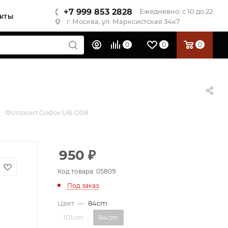
+7 999 853 2828
Ежедневно: с 10 до 22
КТЫ
г. Москва, ул. Марксистская 34к7
0
0
0
Фотозонт Godox UB-008
950
₽
Код товара: 05809
Под заказ
Цвет
—
84cm
101cm
84cm