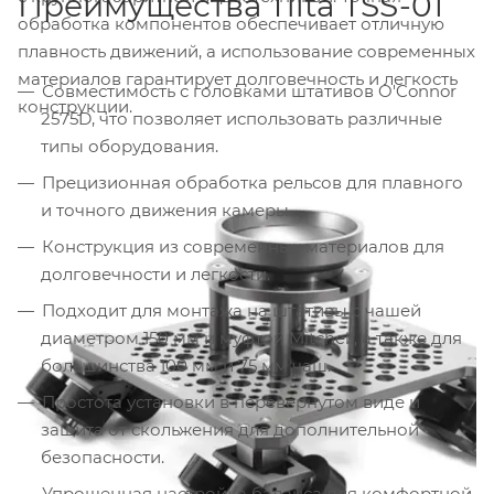
Преимущества Tilta TSS-01
обработка компонентов обеспечивает отличную
плавность движений, а использование современных
материалов гарантирует долговечность и легкость
Совместимость с головками штативов O'Connor
конструкции.
2575D, что позволяет использовать различные
типы оборудования.
Прецизионная обработка рельсов для плавного
и точного движения камеры.
Конструкция из современных материалов для
долговечности и легкости.
Подходит для монтажа на штативы с чашей
диаметром 150 мм и муфтой Mitchell, а также для
большинства 100 мм и 75 мм чаш.
Простота установки в перевернутом виде и
защита от скольжения для дополнительной
безопасности.
Упрощенная настройка баланса для комфортной