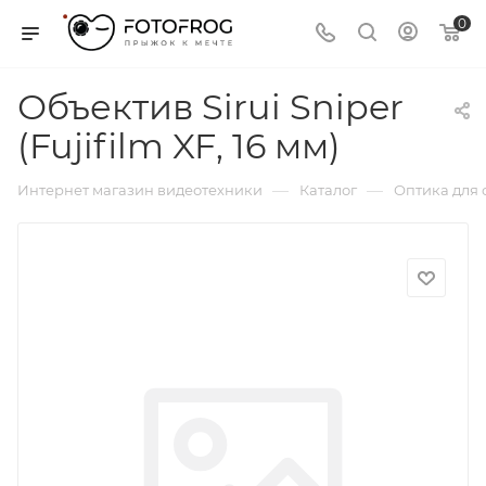
0
Объектив Sirui Sniper
(Fujifilm XF, 16 мм)
—
—
Интернет магазин видеотехники
Каталог
Оптика для 