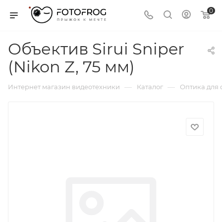
0
Объектив Sirui Sniper
(Nikon Z, 75 мм)
—
—
Интернет магазин видеотехники
Каталог
Оптика для 