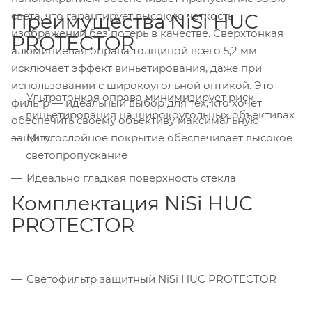
света, что гарантирует высокую четкость
Преимущества NiSi HUC
изображений без потерь в качестве. Сверхтонкая
PROTECTOR
алюминиевая оправа толщиной всего 5,2 мм
исключает эффект виньетирования, даже при
использовании с широкоугольной оптикой. Этот
Ультратонкая оправа минимизирует риск
фильтр — идеальный выбор для тех, кто хочет
виньетирования на широкоугольных объективах
обеспечить своему объективу максимальную
Многослойное покрытие обеспечивает высокое
защиту.
светопропускание
Идеально гладкая поверхность стекла
Комплектация NiSi HUC
PROTECTOR
Светофильтр защитный NiSi HUC PROTECTOR