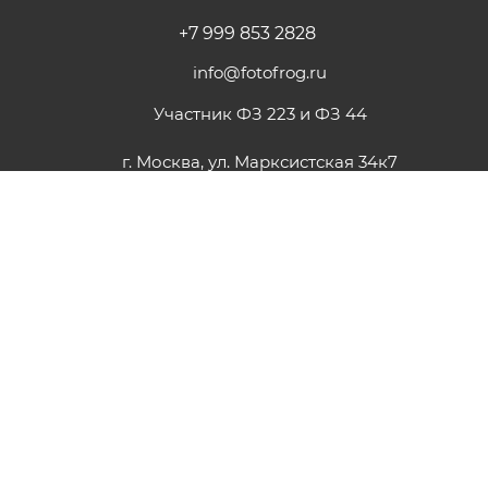
+7 999 853 2828
info@fotofrog.ru
Участник ФЗ 223 и ФЗ 44
г. Москва, ул. Марксистская 34к7
ПОДПИСАТЬСЯ НА РАССЫЛКУ