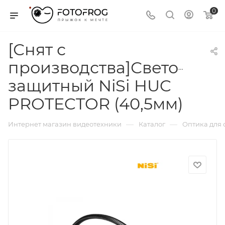
0
[Снят с
производства]Светофиль
защитный NiSi HUC
PROTECTOR (40,5мм)
—
—
Интернет магазин видеотехники
Каталог
Оптика для 