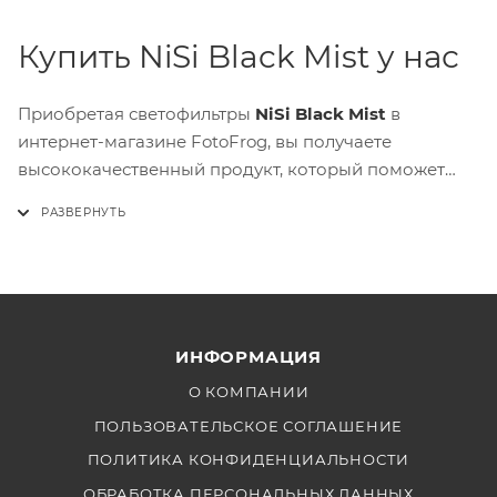
Купить NiSi Black Mist у нас
Приобретая светофильтры
NiSi Black Mist
в
интернет-магазине FotoFrog, вы получаете
высококачественный продукт, который поможет
вам создавать потрясающие снимки и видео.
Благодаря уникальному диффузионному эффекту,
этот фильтр позволит вам достичь
кинематографичного и мягкого визуального стиля.
ИНФОРМАЦИЯ
О КОМПАНИИ
ПОЛЬЗОВАТЕЛЬСКОЕ СОГЛАШЕНИЕ
ПОЛИТИКА КОНФИДЕНЦИАЛЬНОСТИ
ОБРАБОТКА ПЕРСОНАЛЬНЫХ ДАННЫХ