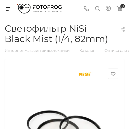
0
Светофильтр NiSi
Black Mist (1/4, 82mm)
—
—
Интернет магазин видеотехники
Каталог
Оптика для 