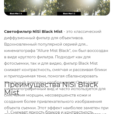
Светофильтр NiSi Black Mist
- это классический
диффузионный фильтр для объективов.
Вдохновленный популярной серией для
кинематографа "Allure Mist Black", он был воссоздан
в виде круглого фильтра. Подходит как для
фотосъемки, так и для видео, фильтр Black Mist
снижает контрастность, смягчая и рассеивая блики
и приподнимая тени, помогая сбалансировать
тональный диапазон изображения. Он создает
Преимущества NiSi Black
кинематографичный вид и часто используется для
Mist
смягчения морщин, несовершенств кожи и
создания более привлекательного изображения
объекта съемки. Этот эффект наиболее заметен при
Снижает яркость бликов и контрастность