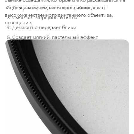
съемке освещения, которое мягко рассеивается на
Cоздает кинематографичный вид
заднем плане, создавая прозрачное, как от
высококачественного винтажного объектива,
Смягчает морщины и пятна
освещение.
Деликатно передает блики
Создает мягкий, пастельный эффект
Мягко рассеивает свет
Сохраняет разрешение при приглушении
контраста и резкости
Корпус из высококачественной латуни
Нанокрытие устойчиво к воде, маслу и
загрязнениям