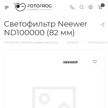
0
Светофильтр Neewer
ND100000 (82 мм)
—
—
Интернет магазин видеотехники
Каталог
Оптика для 