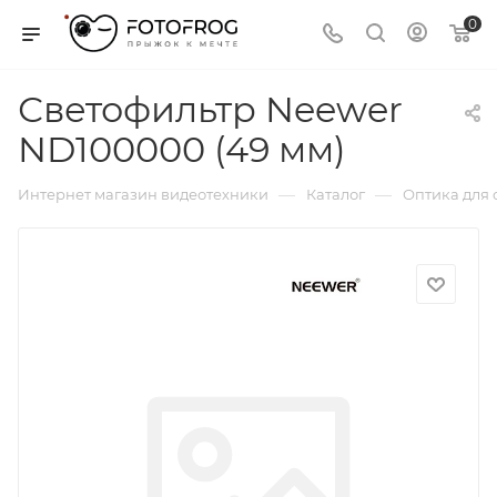
0
Светофильтр Neewer
ND100000 (49 мм)
—
—
Интернет магазин видеотехники
Каталог
Оптика для 