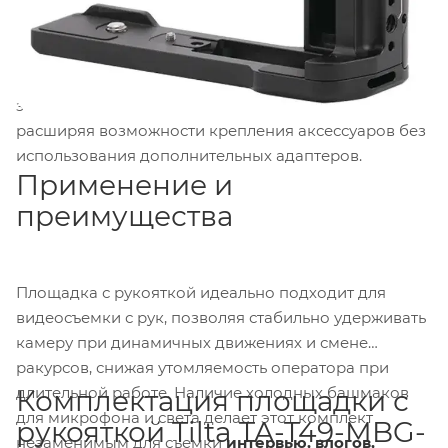
съемкой с рук и статичными кадрами. Такая
конфигурация превращает компактную камеру в
полноценный инструмент для
видеоблогеров
,
контент-мейкеров
и
мобильных операторов
,
значительно повышая удобство работы с рук и
расширяя возможности крепления аксессуаров без
использования дополнительных адаптеров.
Применение и
преимущества
Площадка с рукояткой идеально подходит для
видеосъемки с рук, позволяя стабильно удерживать
камеру при динамичных движениях и смене
ракурсов, снижая утомляемость оператора при
длительной работе. Наличие холодных башмаков
Комплектация площадки с
для микрофона и света делает этот комплект
рукояткой Tilta TA-T49-MBG-
незаменимым для съемки
интервью, влогов,