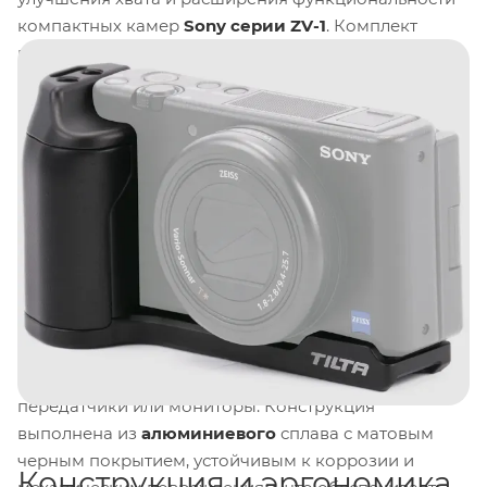
компактных камер
Sony серии ZV-1
. Комплект
включает в себя формованную рукоятку с
контурами, повторяющими анатомию кисти, что
обеспечивает комфортный и надежный захват
камеры даже при длительной съемке с рук,
особенно при использовании в выездных условиях.
Рукоятка оснащена отверстием для крепления на
штатив
1/4"-20
, что позволяет быстро устанавливать
камеру на
штатив
,
монопод
или другие системы
поддержки без необходимости снимать рукоятку.
На корпусе рукоятки предусмотрены холодные
башмаки для установки дополнительного
оборудования, такого как внешние микрофоны,
светодиодные осветители, беспроводные
передатчики или мониторы. Конструкция
выполнена из
алюминиевого
сплава с матовым
черным покрытием, устойчивым к коррозии и
Конструкция и эргономика