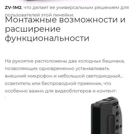
ZV-1M2
, что делает ее универсальным решением для
пользователей этой линейки.
Монтажные возможности и
расширение
функциональности
На рукоятке расположены два холодных башмака,
позволяющих одновременно устанавливать
внешний микрофон и небольшой светодиодный
осветитель или беспроводной приемник, что
особенно важно для видеоблогеров и контент-
мейкеров, работающих в полевых условиях.
Резьбовое отверстие
1/4"-20
в основании рукоятки
обеспечивает совместимость со всеми
стандартными штативными головками, слайдерами
и кранами, позволяя быстро переключаться между