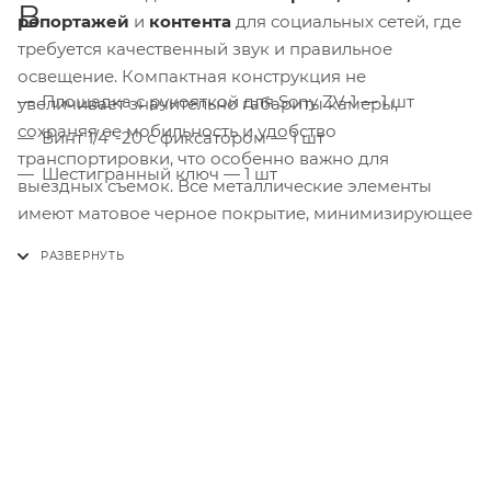
B
репортажей
и
контента
для социальных сетей, где
требуется качественный звук и правильное
освещение. Компактная конструкция не
Площадка с рукояткой для Sony ZV-1 — 1 шт
увеличивает значительно габариты камеры,
сохраняя ее мобильность и удобство
Винт 1/4"-20 с фиксатором — 1 шт
транспортировки, что особенно важно для
Шестигранный ключ — 1 шт
выездных съемок. Все металлические элементы
имеют матовое черное покрытие, минимизирующее
паразитные отражения при съемке, а также
защищающее поверхность от
царапин
и
коррозии
.
Рукоятка может использоваться как
самостоятельный аксессуар, так и в составе более
сложных камерных систем с дополнительными
креплениями.