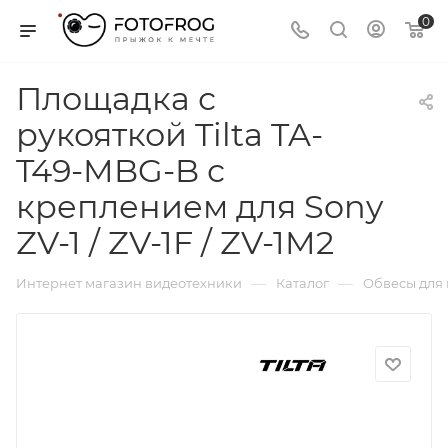
0
Площадка с
рукояткой Tilta TA-
T49-MBG-B с
креплением для Sony
ZV-1 / ZV-1F / ZV-1M2
—
—
Интернет магазин видеотехники
Каталог
Обвесы для