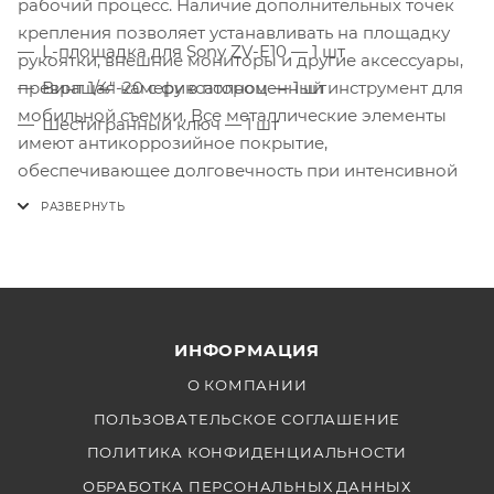
рабочий процесс. Наличие дополнительных точек
крепления позволяет устанавливать на площадку
L-площадка для Sony ZV-E10 — 1 шт
рукоятки, внешние мониторы и другие аксессуары,
превращая камеру в полноценный инструмент для
Винт 1/4"-20 с фиксатором — 1 шт
мобильной съемки. Все металлические элементы
Шестигранный ключ — 1 шт
имеют антикоррозийное покрытие,
обеспечивающее долговечность при интенсивной
эксплуатации. Площадка также может
использоваться с различными штативными
системами благодаря универсальности креплений
Arca.
ИНФОРМАЦИЯ
О КОМПАНИИ
ПОЛЬЗОВАТЕЛЬСКОЕ СОГЛАШЕНИЕ
ПОЛИТИКА КОНФИДЕНЦИАЛЬНОСТИ
ОБРАБОТКА ПЕРСОНАЛЬНЫХ ДАННЫХ