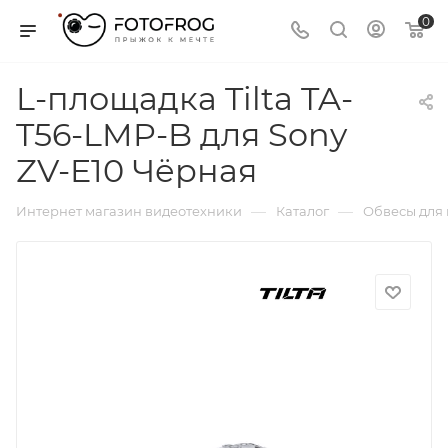
0
L-площадка Tilta TA-
T56-LMP-B для Sony
ZV-E10 Чёрная
—
—
Интернет магазин видеотехники
Каталог
Обвесы для