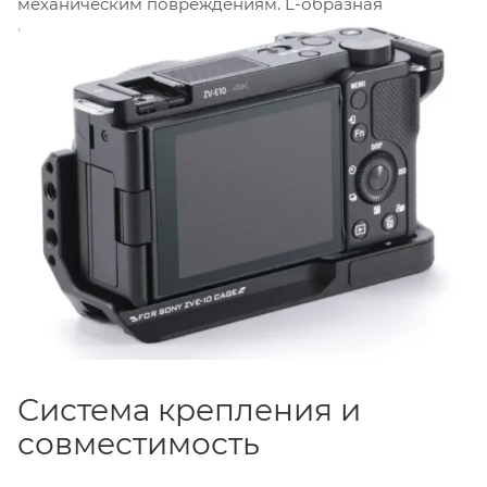
механическим повреждениям. L-образная
конструкция обеспечивает быструю смену
ориентации камеры: при горизонтальной съемке
камера фиксируется на нижней части площадки,
при вертикальной — на боковой. На всех
поверхностях площадки предусмотрены резьбовые
отверстия
1/4"-20
и
3/8"-16
для установки
дополнительных аксессуаров, таких как рукоятки,
мониторы или беспроводные передатчики. Нижняя
и боковая части площадки оснащены
быстросъемными пластинами, совместимыми с
системой
Arca
. Максимальная нагрузка на площадку
составляет
5 кг
.
Система крепления и
совместимость