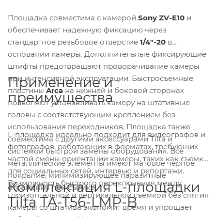
Площадка совместима с камерой
Sony ZV-E10
и
обеспечивает надежную фиксацию через
стандартное резьбовое отверстие
1/4"-20
в
основании камеры. Дополнительные фиксирующие
штифты предотвращают проворачивание камеры
при интенсивной эксплуатации. Быстросъемные
Применение и
пластины
Arca
на нижней и боковой сторонах
преимущества
позволяют устанавливать камеру на штативные
головы с соответствующим креплением без
использования переходников. Площадка также
L-площадка идеально подходит для видеографов и
совместима с другими аксессуарами Tilta и
фотографов, работающих в форматах, требующих
системой быстрой замены оборудования. Все
частой смены ориентации камеры, таких как съемка
металлические элементы имеют матовое черное
для социальных сетей, интервью и репортажи.
покрытие, минимизирующее паразитные
Возможность быстрого переключения между
Комплектация L-площадки
отражения при съемке.
горизонтальной и вертикальной съемкой без снятия
Tilta TA-T56-LMP-B
камеры со штатива экономит время и упрощает