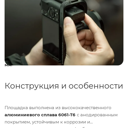
горизонтальной и вертикальной съемкой без снятия
камеры со штатива. Конструкция выполнена из
алюминиевого сплава 6061-T6
с анодированным
покрытием черного цвета, что обеспечивает
легкость, прочность и устойчивость к коррозии. L-
площадка обеспечивает доступ ко всем портам и
органам управления камеры, включая батарейный
отсек, слот для карты памяти и разъемы. Вес
площадки составляет
120 г
, габариты —
110 x 80 x 55
мм
.
Конструкция и особенности
Площадка выполнена из высококачественного
алюминиевого сплава 6061-T6
с анодированным
покрытием, устойчивым к коррозии и