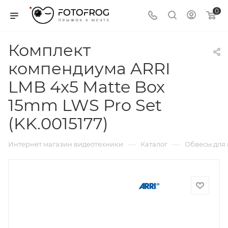
0
Комплект
компендиума ARRI
LMB 4x5 Matte Box
15mm LWS Pro Set
(KK.0015177)
—
—
Интернет магазин видеотехники
Каталог
Обвесы для