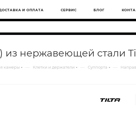
ДОСТАВКА И ОПЛАТА
СЕРВИС
БЛОГ
КОНТА
 из нержавеющей стали Til
—
—
—
ля камеры
Клетки и держатели
Суппорта
Направ