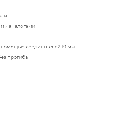
али
ыми аналогами
 помощью соединителей 19 мм
без прогиба