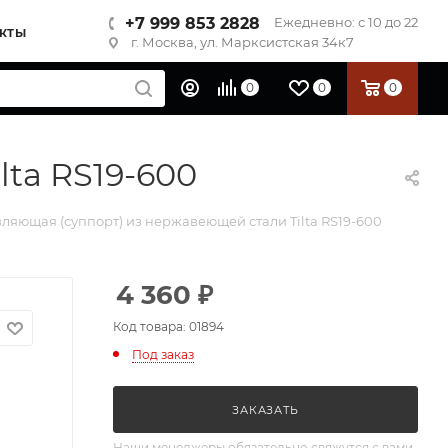
+7 999 853 2828
Ежедневно: с 10 до 22
КТЫ
г. Москва, ул. Марксистская 34к7
0
0
0
ta RS19-600
ляющая (суппорт) из нержавеющей стали Tilta RS19-600
4 360
₽
Код товара: 01894
Под заказ
ЗАКАЗАТЬ
Наши менеджеры обязательно свяжутся с вами