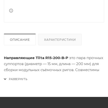
ОПИСАНИЕ
ХАРАКТЕРИСТИКИ
Направляющие Tilta R15-200-B-P
это пара прочных
суппортов (диаметр — 15 мм, длина — 200 мм) для
сборки модульных съёмочных ригов. Совместимы
со всеми стандартными 15 мм LWS площадками и
другими аксессуарами.. Произведёны из
высококачественного авиационного алюминия с
чёрным анодированным покрытием, устойчивым к
царапинам и коррозии, обеспечивают жёсткое и
надёжное соединение без люфтов. Компактный