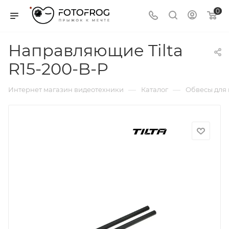
0
Направляющие Tilta
R15-200-B-P
—
—
Интернет магазин видеотехники
Каталог
Обвесы для