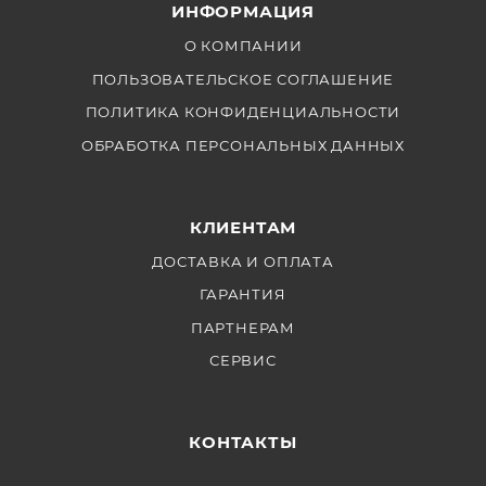
ИНФОРМАЦИЯ
размер и небольшой вес. Не требуют обслуживания,
устойчивы к перепадам температур и влажности.
О КОМПАНИИ
ПОЛЬЗОВАТЕЛЬСКОЕ СОГЛАШЕНИЕ
ПОЛИТИКА КОНФИДЕНЦИАЛЬНОСТИ
Комплектация
ОБРАБОТКА ПЕРСОНАЛЬНЫХ ДАННЫХ
направляющих Tilta R15-
200-B-P
КЛИЕНТАМ
Направляющие 15 мм × 200 мм (чёрные) — 2 шт.
ДОСТАВКА И ОПЛАТА
ГАРАНТИЯ
ПАРТНЕРАМ
СЕРВИС
КОНТАКТЫ