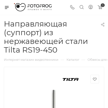
0
Направляющая
(суппорт) из
нержавеющей стали
Tilta RS19-450
—
—
Интернет магазин видеотехники
Каталог
Обвесы для