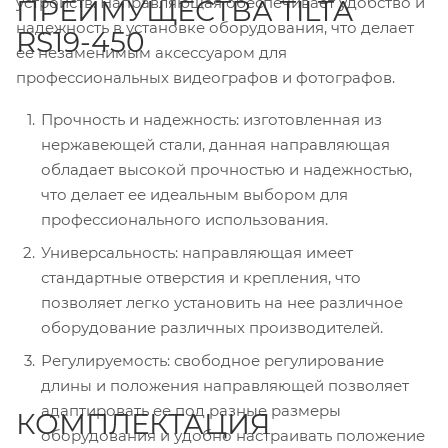
устройств. Направляющая обеспечивает удобство и
ПРЕИМУЩЕСТВА TILTA
надежность в установке оборудования, что делает
RS19-450
ее незаменимым аксессуаром для
профессиональных видеографов и фотографов.
Прочность и надежность: изготовленная из
нержавеющей стали, данная направляющая
обладает высокой прочностью и надежностью,
что делает ее идеальным выбором для
профессионального использования.
Универсальность: направляющая имеет
стандартные отверстия и крепления, что
позволяет легко установить на нее различное
оборудование различных производителей.
Регулируемость: свободное регулирование
длины и положения направляющей позволяет
адаптировать ее под разные размеры
КОМПЛЕКТАЦИЯ
оборудования и удобно настраивать положение