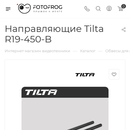
0
Направляющие Tilta
R19-450-B
—
—
Интернет магазин видеотехники
Каталог
Обвесы для