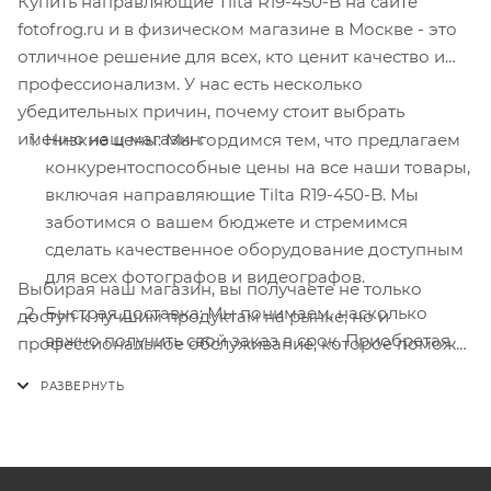
Купить направляющие Tilta R19-450-B на сайте
fotofrog.ru и в физическом магазине в Москве - это
отличное решение для всех, кто ценит качество и
профессионализм. У нас есть несколько
убедительных причин, почему стоит выбрать
именно наш магазин:
Низкие цены: Мы гордимся тем, что предлагаем
конкурентоспособные цены на все наши товары,
включая направляющие Tilta R19-450-B. Мы
заботимся о вашем бюджете и стремимся
сделать качественное оборудование доступным
для всех фотографов и видеографов.
Выбирая наш магазин, вы получаете не только
Быстрая доставка: Мы понимаем, насколько
доступ к лучшим продуктам на рынке, но и
важно получить свой заказ в срок. Приобретая
профессиональное обслуживание, которое поможет
товары у нас, вы можете быть уверены в
вам воплотить в жизнь ваши творческие идеи. Не
оперативной доставке. Мы работаем над тем,
упустите возможность приобрести направляющие
чтобы ваш заказ попал к вам как можно скорее,
Tilta R19-450-B по выгодной цене и насладиться
чтобы вы могли начать использовать новое
превосходным опытом с фото и видеосъемкой.
оборудование без лишних задержек.