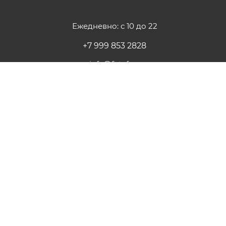
Ежедневно: с 10 до 22
+7 999 853 2828
info@fotofrog.ru
Участник ФЗ 223 и ФЗ 44
г. Москва, ул. Марксистская 34к7
ПОДПИСАТЬСЯ НА РАССЫЛКУ