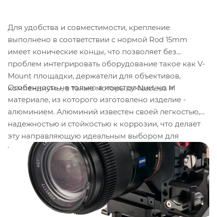
Для удобства и совместимости, крепление
выполнено в соответствии с нормой Rod 15mm
имеет конические концы, что позволяет без
проблем интегрировать оборудование такое как V-
Mount площадки, держатели для объективов,
Особенность не только в конструкции, но и
компендиумы, а также моторы от Nucleus M
материале, из которого изготовлено изделие -
алюминием. Алюминий известен своей легкостью,
надежностью и стойкостью к коррозии, что делает
эту направляющую идеальным выбором для
условий работы в различных окружающих средах.