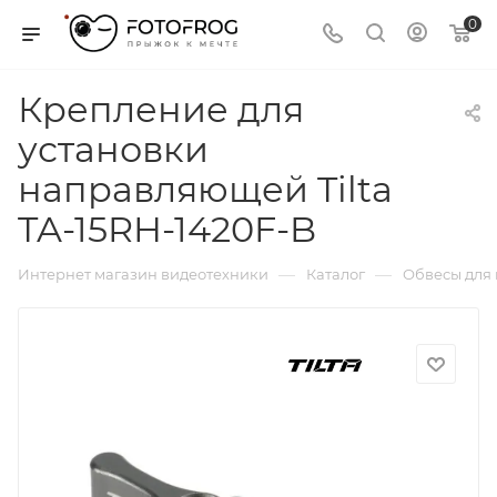
0
Крепление для
установки
направляющей Tilta
TA-15RH-1420F-B
—
—
Интернет магазин видеотехники
Каталог
Обвесы для