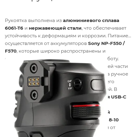
Рукоятка выполнена из
алюминиевого сплава
6061-T6
и
нержавеющей стали
, что обеспечивает
устойчивость к деформациям и коррозии. Питание
осуществляется от аккумуляторов
Sony NP-F550 /
F570
, которые широко распространены и
обеспечивают длительную автономную работу.
Интегрированный модуль NATO
на верхней части
рукоятки позволяет передавать питание на ручное
колесо Nucleus Nano II, увеличивая время его
работы без необходимости замены батарей. В
комплект поставки входит
кабель питания USB-C
длиной 30 см
для зарядки и подключения
дополнительных устройств.
Литий-ионный
аккумулятор
NP-F серии обеспечивает до
8-10
часов
непрерывной работы в зависимости от
нагрузки и настроек.