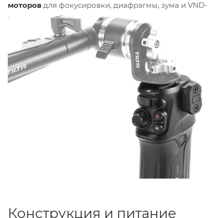
моторов
для фокусировки, диафрагмы, зума и VND-
фильтра Mirage при совместном использовании с
ручным колесом. Рукоятка оснащена
фокусировочным диском
на передней панели и
джойстиком
, которые обеспечивают точный
контроль параметров съемки. Вес рукоятки
составляет
500 г
, габариты —
190 x 140 x 89 мм
.
Алюминиево-стальная конструкция
гарантирует
прочность и долговечность при интенсивной
эксплуатации в полевых условиях.
Конструкция и питание