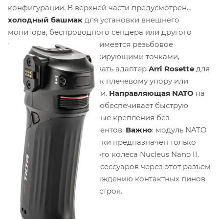
конфигурации. В верхней части предусмотрен
холодный башмак
для установки внешнего
монитора, беспроводного сендера или другого
аксессуара. На корпусе имеется резьбовое
отверстие
1/4"-20
с фиксирующими точками,
позволяющее монтировать адаптер
Arri Rosette
для
подключения рукоятки к плечевому упору или
боковой рукоятке клетки.
Направляющая NATO
на
нижней части рукоятки обеспечивает быструю
установку на совместимые крепления без
использования инструментов.
Важно
: модуль NATO
на верхней части рукоятки предназначен только
для подключения ручного колеса Nucleus Nano II.
Подключение других аксессуаров через этот разъем
может привести к повреждению контактных пинов
и выходу устройства из строя.