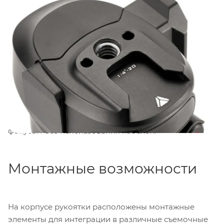
управляемых моторов увеличивается до
четырех
,
что позволяет одновременно контролировать
фокус, диафрагму, зум и VND-фильтр. Рукоятка
совместима с моторами
Nucleus Nano II, Nucleus M
и Nucleus Nano
, а также с моторами фокусировки
DJI при использовании опционального
беспроводного приемного модуля.
Беспроводной
модуль
позволяет подключать рукоятку к
стабилизаторам
DJI RS2 и RS3 Pro
для
беспроводного управления камерой и фоллоус-
фокусом без использования кабелей.
Монтажные возможности
На корпусе рукоятки расположены монтажные
элементы для интеграции в различные съемочные