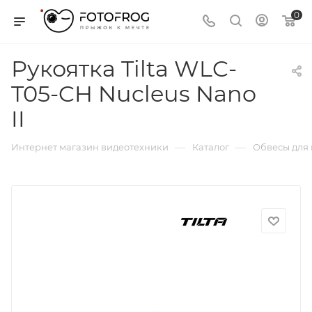
0
Рукоятка Tilta WLC-
T05-CH Nucleus Nano
II
—
—
Интернет магазин видеотехники
Каталог
Обвесы для