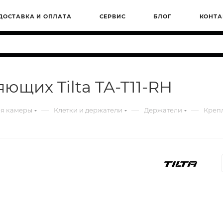
ДОСТАВКА И ОПЛАТА
СЕРВИС
БЛОГ
КОНТА
ющих Tilta TA-T11-RH
—
—
—
ля камеры
Клетки и держатели
Держатели
Крепл