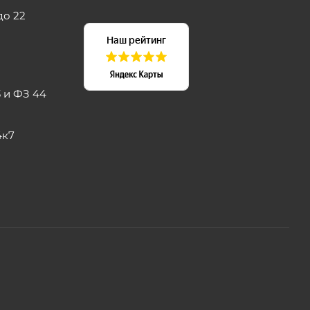
до 22
 и ФЗ 44
4к7