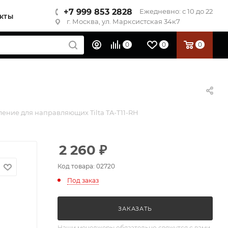
+7 999 853 2828
Ежедневно: с 10 до 22
КТЫ
г. Москва, ул. Марксистская 34к7
0
0
0
ение для направляющих Tilta TA-T11-RH
2 260
₽
Код товара: 02720
Под заказ
ЗАКАЗАТЬ
Наши менеджеры обязательно свяжутся с вами