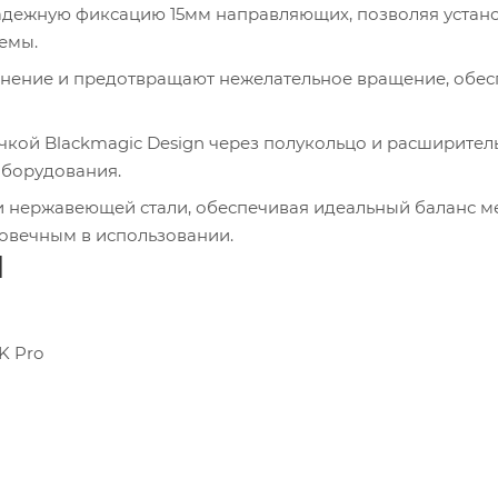
дежную фиксацию 15мм направляющих, позволяя устан
емы.
нение и предотвращают нежелательное вращение, обес
чкой Blackmagic Design через полукольцо и расширите
оборудования.
 и нержавеющей стали, обеспечивая идеальный баланс 
говечным в использовании.
H
K Pro