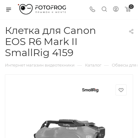
0
Клетка для Canon
EOS R6 Mark II
SmallRig 4159
—
—
Интернет магазин видеотехники
Каталог
Обвесы для