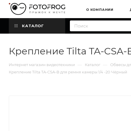
О КОМПАНИИ
КАТАЛОГ
Крепление Tilta TA-CSA-
—
—
Интернет магазин видеотехники
Каталог
Обвесы д
Крепление Tilta TA-CSA-B для ремня камеры 1/4 -20 Чёрный