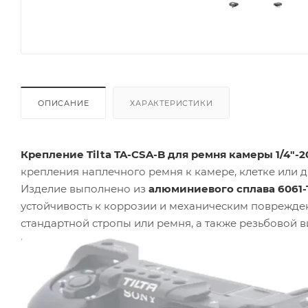
ОПИСАНИЕ
ХАРАКТЕРИСТИКИ
Крепление Tilta TA-CSA-B для ремня камеры 1/4"-
крепления наплечного ремня к камере, клетке или
Изделие выполнено из
алюминиевого сплава 6061-
устойчивость к коррозии и механическим поврежде
стандартной стропы или ремня, а также резьбовой 
крепления составляет
12 г
, габариты —
25 x 15 x 10 м
коррозии, сохраняя рабочий вид при интенсивной э