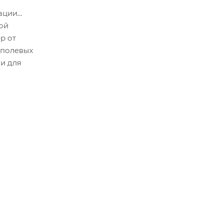
ации
ой
р от
 полевых
и для