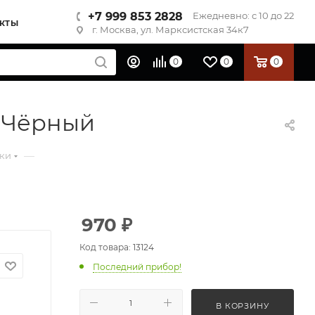
+7 999 853 2828
Ежедневно: с 10 до 22
КТЫ
г. Москва, ул. Марксистская 34к7
0
0
0
0 Чёрный
—
ики
970
₽
Код товара: 13124
Последний прибор!
В КОРЗИНУ