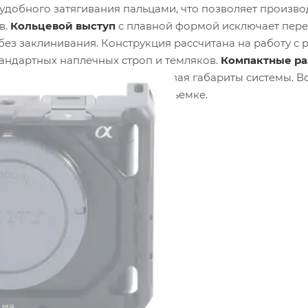
 удобного затягивания пальцами, что позволяет произво
в.
Кольцевой выступ
с плавной формой исключает пер
ез заклинивания. Конструкция рассчитана на работу с
стандартных наплечных строп и темляков.
Компактные р
и транспортировке, не увеличивая габариты системы. В
е паразитные отражения при съемке.