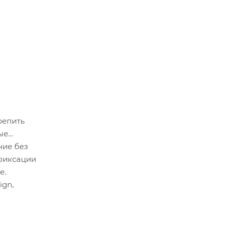
репить
ые
ние без
 фиксации
е.
ign,