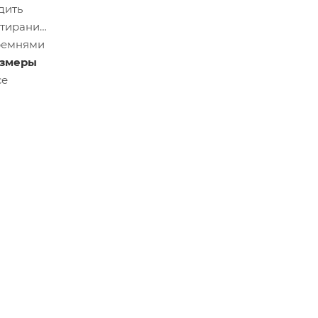
дить
етирание
 ремнями
азмеры
се