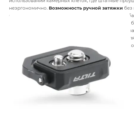
использовании камерных клеток, где штатные проу
неэргономично.
Возможность ручной затяжки
без 
системы на площадке. Компактный вес и малые га
системы, не нарушающим баланс при работе на ста
коррозии и механических повреждений, обеспечива
условиях. Крепление одинаково эффективно как для
видеографов, использующих камеру в мобильных ко