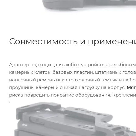
Совместимость и применен
Адаптер подходит для любых устройств с резьбовы
камерных клеток, базовых пластин, штативных голо
наплечный ремень или страховочный темляк в любой
проушины камеры и снижая нагрузку на корпус.
Мяг
риска повредить покрытие оборудования. Крепление
ремня, так и в качестве дополнительной страховки 
Универсальность
позволяет использовать адаптер 
BlackRapid и другие.