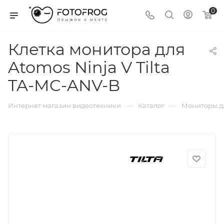
0
Клетка монитора для
Atomos Ninja V Tilta
TA-MC-ANV-B
—
—
Интернет магазин видеотехники
Каталог
Мониторы д