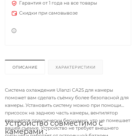
Гарантия от 1 года на все товары
Скидки при самовывозе
ОПИСАНИЕ
ХАРАКТЕРИСТИКИ
Система охлаждения Ulanzi CA25 для камеры
поможет вам сделать съёмку более безопасной для
камеры. Установить систему можно при помощи
присосок на заднюю часть камеры, вентилятор
вращается практически бесшумно, что не помешает
Устройство совместимо с
вашей съемке. Устройство не требует внешнего
камерами :
питания и работает от встроенной батареи