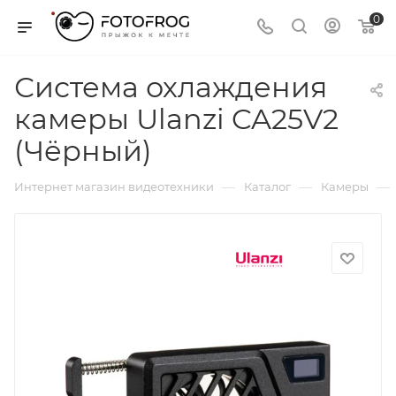
0
Система охлаждения
камеры Ulanzi CA25V2
(Чёрный)
—
—
—
Интернет магазин видеотехники
Каталог
Камеры