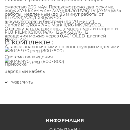
емкостью 200 мАч. Предусмотрено два режима
Sony: ZV-E1/ZV-1F/ZV-1/ZV-E10L/a7RV/a7 IV (A7M4)/a7S
работы: медленный (до 85 минут работы от
III (A7S3)/A7C/FX30/A6700
аккумулятора) и быстрый (до 70 минут).
Canon: R10/R8/R7/R6 Mark II/R6 MK1/R5/90D
Отслеживать параметры температуры и скорости
FUJIFILM: XS10/XT4/X-H2S/X-S20/X-H2
вращения можно через 0,46" OLED-дисплей
Nikon: Z30
В комплекте :
А также аналогичными по конструкции моделями
Система охлаждения
Присоска
Зарядный кабель
ИНФОРМАЦИЯ
О КОМПАНИИ