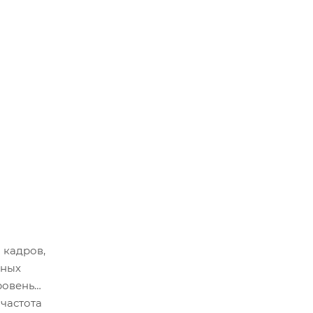
 кадров,
нных
ровень
 частота