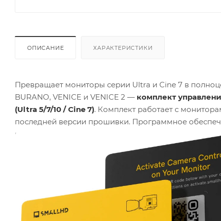
ОПИСАНИЕ
ХАРАКТЕРИСТИКИ
Превращает мониторы серии Ultra и Cine 7 в полно
BURANO, VENICE и VENICE 2 —
комплект управления
(Ultra 5/7/10 / Cine 7)
. Комплект работает с монитор
последней версии прошивки. Программное обеспече
камерой через привычные сенсорные жесты без до
камерой привязывается к конкретному монитору пр
на другое устройство. Это обеспечивает стабильнос
перед регистрацией комплекта.