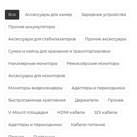
Все
Аксессуары для камер
Зарядные устройства
Прочие аккумуляторы
Аксессуары для стабилизаторов
Прочие аксессуары
Сумки и кейсы для хранения и транспортировки
Накамерные мониторы
Режиссёрские мониторы
Аксессуары для мониторов
Мониторы-видеосендеры
Адаптеры и переходники
Быстросъемные крепления
Держатели
Прочее
V-Mount площадки
HDMI кабели
SDI кабели
Адаптеры и переходники
Кабели питания
Прочее
Пустышки