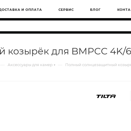
ДОСТАВКА И ОПЛАТА
СЕРВИС
БЛОГ
КОНТА
козырёк для BMPCC 4K/6K 
—
—
Аксессуары для камер
Полный солнцезащитный козырёк