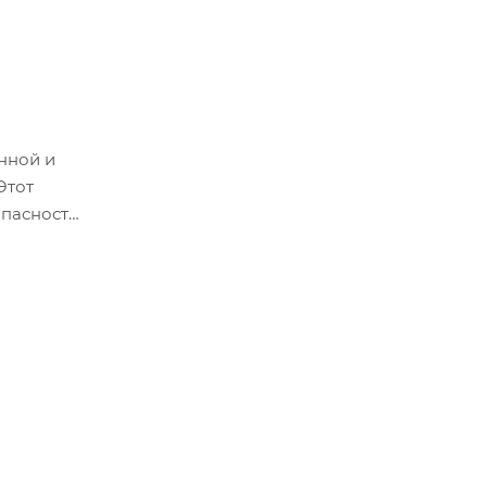
нной и
Этот
опасность