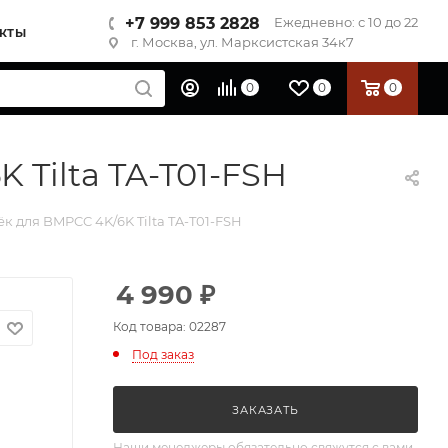
+7 999 853 2828
Ежедневно: с 10 до 22
КТЫ
г. Москва, ул. Марксистская 34к7
0
0
0
Tilta TA-T01-FSH
 для BMPCC 4K/6K Tilta TA-T01-FSH
4 990
₽
Код товара: 02287
Под заказ
ЗАКАЗАТЬ
Наши менеджеры обязательно свяжутся с вами