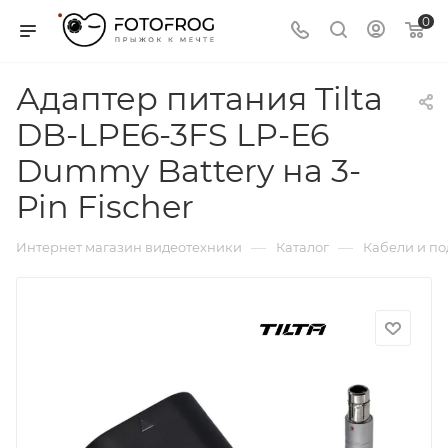
0
Адаптер питания Tilta
DB-LPE6-3FS LP-E6
Dummy Battery на 3-
Pin Fischer
—
—
Интернет магазин видеотехники
Каталог
Кабели и п