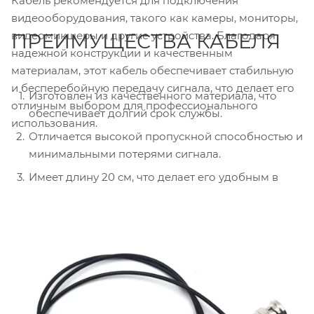
Кабель рекомендуется для подключения
видеооборудования, такого как камеры, мониторы,
видеомикшеры и другие устройства. Благодаря
ПРЕИМУЩЕСТВА КАБЕЛЯ
надежной конструкции и качественным
материалам, этот кабель обеспечивает стабильную
и бесперебойную передачу сигнала, что делает его
Изготовлен из качественного материала, что
отличным выбором для профессионального
обеспечивает долгий срок службы.
использования.
Отличается высокой пропускной способностью и
минимальными потерями сигнала.
Имеет длину 20 см, что делает его удобным в
использовании в студийных и
профессиональных окружениях.