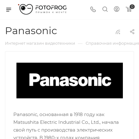
0
Panasonic
—
Интернет магазин видеотехники
Справочная информаци
Panasonic, основанная в 1918 году как
Matsushita Electric Industrial Co., Ltd., начала
свой путь с производства электрических
устройств. В 1980-х годах компания