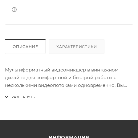
ОПИСАНИЕ
ХАРАКТЕРИСТИКИ
Мультиформатный видеомикшер в винтажном
дизайне для комфортной и быстрой работы с
несколькими видеопотоками одновременно. Вы
сможете подключить по HDMI камеры или
компьютер.LIVEPRO L1 имеет TFT дисплей на
котором вы можете мониторить сразу 4
подключенных канала. Устройство позволяет
настроить режимы перехода и отображения
экранов.Микшер подходит для потокового
ИНФОРМАЦИЯ