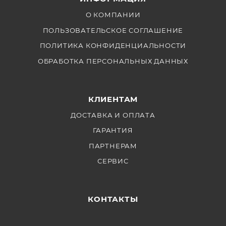
вещания, а значит вы сможете вести по-настоящему
качественный стрим на YouTube, TikTok, Facebook и
О КОМПАНИИ
других платформах.
ПОЛЬЗОВАТЕЛЬСКОЕ СОГЛАШЕНИЕ
ПОЛИТИКА КОНФИДЕНЦИАЛЬНОСТИ
ОБРАБОТКА ПЕРСОНАЛЬНЫХ ДАННЫХ
КЛИЕНТАМ
ДОСТАВКА И ОПЛАТА
ГАРАНТИЯ
ПАРТНЕРАМ
СЕРВИС
КОНТАКТЫ