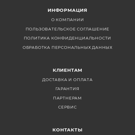
Facebook и других платформах.LIVEPRO L1 имеет TFT
ИНФОРМАЦИЯ
дисплей на котором вы можете мониторить сразу 4
подключенных канала. Устройство позволяет
О КОМПАНИИ
настроить режимы перехода и отображения
ПОЛЬЗОВАТЕЛЬСКОЕ СОГЛАШЕНИЕ
экранов.При помощи фирменного приложения
ПОЛИТИКА КОНФИДЕНЦИАЛЬНОСТИ
XPOSE (Feelworld Live) вы сможете управлять
ОБРАБОТКА ПЕРСОНАЛЬНЫХ ДАННЫХ
работой микшера дистанционно.
КЛИЕНТАМ
ДОСТАВКА И ОПЛАТА
ГАРАНТИЯ
ПАРТНЕРАМ
СЕРВИС
КОНТАКТЫ