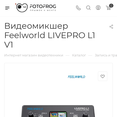
0
Видеомикшер
Feelworld LIVEPRO L1
V1
—
—
Интернет магазин видеотехники
Каталог
Запись и тр