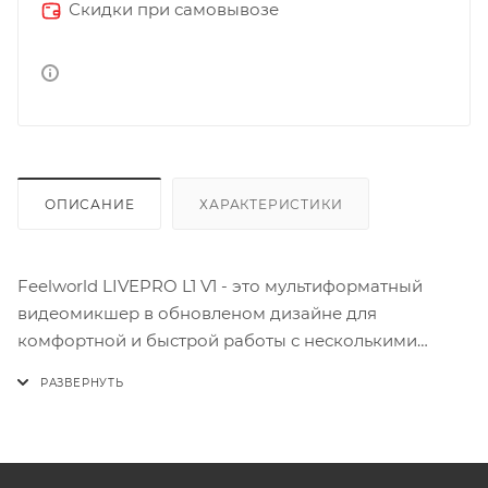
Скидки при самовывозе
ОПИСАНИЕ
ХАРАКТЕРИСТИКИ
Feelworld LIVEPRO L1 V1 - это мультиформатный
видеомикшер в обновленом дизайне для
комфортной и быстрой работы с несколькими
видеопотоками одновременно. Вы сможете
подключить по HDMI камеры или компьютер для
комфортной и лёгкой работы.Микшер подходит для
потокового вещания, а значит вы сможете вести по-
настоящему качественный стрим на YouTube, TikTok,