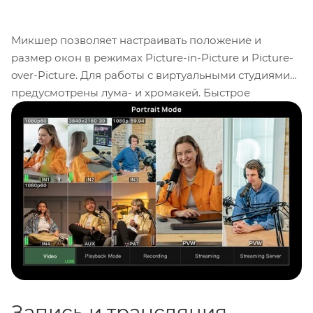
Микшер позволяет настраивать положение и
размер окон в режимах Picture-in-Picture и Picture-
over-Picture. Для работы с виртуальными студиями
предусмотрены лума- и хромакей. Быстрое
переключение между форматами
16:9 и 9:16
упрощает адаптацию контента для разных
площадок.
Запись и трансляция