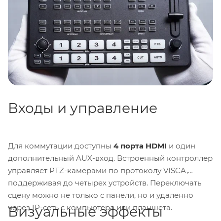
одновременно и предлагает гибкие настройки для
сценариев любой сложности.
Входы и управление
Для коммутации доступны
4 порта HDMI
и один
дополнительный AUX-вход. Встроенный контроллер
управляет PTZ-камерами по протоколу VISCA,
поддерживая до четырех устройств. Переключать
сцену можно не только с панели, но и удаленно
через IP-сеть с компьютера или планшета.
Визуальные эффекты