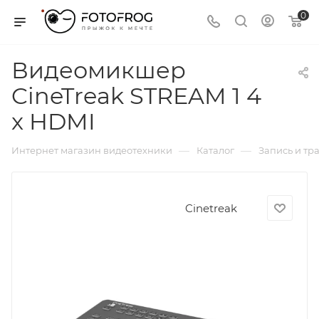
0
Видеомикшер
CineTreak STREAM 1 4
x HDMI
—
—
Интернет магазин видеотехники
Каталог
Запись и тр
Cinetreak