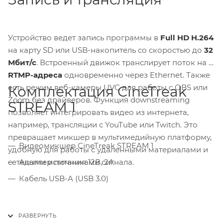
Устройство ведет запись программы в
Full HD H.264
на карту SD или USB-накопитель со скоростью до
32
Мбит/с
. Встроенный движок транслирует поток на
2
RTMP-адреса
одновременно через Ethernet. Также
есть режим веб-камеры UVC для работы с OBS или
Комплектация CineTreak
Zoom без драйверов. Функция downstreaming
STREAM 1
позволяет интегрировать видео из интернета,
например, трансляции с YouTube или Twitch. Это
превращает микшер в мультимедийную платформу,
Видеомикшер CineTreak STREAM 1
удобную для работы с удаленными материалами и
сетевыми источниками сигнала.
Адаптер питания 12В, 2А
Кабель USB-A (USB 3.0)