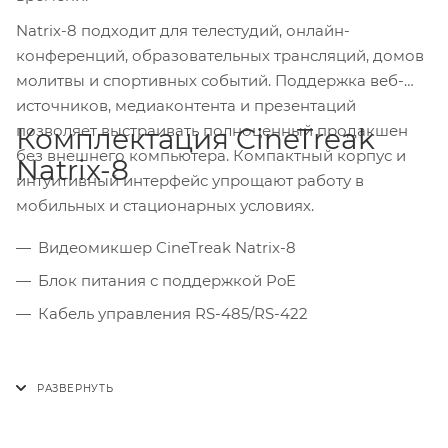
Natrix-8 подходит для телестудий, онлайн-
конференций, образовательных трансляций, домов
молитвы и спортивных событий. Поддержка веб-
источников, медиаконтента и презентаций
позволяет выстраивать полноценный продакшен
Комплектация CineTreak
без внешнего компьютера. Компактный корпус и
Natrix-8
интуитивный интерфейс упрощают работу в
мобильных и стационарных условиях.
Видеомикшер CineTreak Natrix-8
Блок питания с поддержкой PoE
Кабель управления RS-485/RS-422