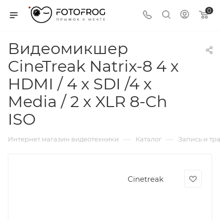
0
Видеомикшер
CineTreak Natrix-8 4 x
HDMI / 4 x SDI /4 x
Media / 2 x XLR 8-Ch
ISO
—
—
Интернет магазин видеотехники
Каталог
Запись и тр
Cinetreak