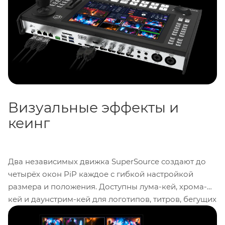
напрямую на коммутаторе без подключения
внешнего ПК.
Визуальные эффекты и
кеинг
Два независимых движка SuperSource создают до
четырёх окон PiP каждое с гибкой настройкой
размера и положения. Доступны лума-кей, хрома-
кей и даунстрим-кей для логотипов, титров, бегущих
строк и табло. Библиотека включает сотни
3D- и
анимированных переходов
, а профессиональный