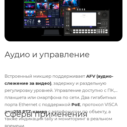
T-бар обеспечивает плавное переключение сцен.
Аудио и управление
Встроенный микшер поддерживает
AFV (аудио-
слежение за видео)
, задержку и раздельную
регулировку уровней. Управление доступно с ПК,
планшета или смартфона по сети. Два гигабитных
порта Ethernet с поддержкой
PoE
, протокол VISCA
для
255 PTZ-камер
с автофокусом по объекту, а
Сферы применения
также индикация tally и мониторинг в реальном
времени.