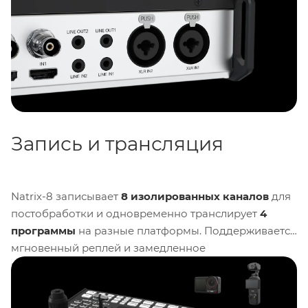
позволяет работать с камерами, плеерами,
стримами и браузерными источниками в едином
интерфейсе.
Запись и трансляция
Natrix-8 записывает
8 изолированных каналов
для
постобработки и одновременно транслирует
4
программы
на разные платформы. Поддерживается
мгновенный реплей и замедленное
воспроизведение для спортивных и событийных
трансляций. Встроенный браузерный движок
отображает веб-контент и презентации PPT