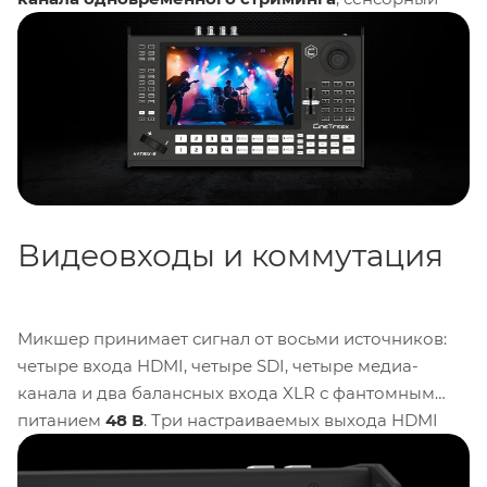
дисплей
10,1 дюйма
и поддержку источников HDMI,
SDI, NDI, RTSP и веб-камер. Ключевые
преимущества двойной движок SuperSource,
мгновенный реплей, профессиональное сведение
аудио и полное управление по сети.
Видеовходы и коммутация
Микшер принимает сигнал от восьми источников:
четыре входа HDMI, четыре SDI, четыре медиа-
канала и два балансных входа XLR с фантомным
питанием
48 В
. Три настраиваемых выхода HDMI
можно назначить на программу, мультивью или
кастомную раскладку. Гибкая маршрутизация