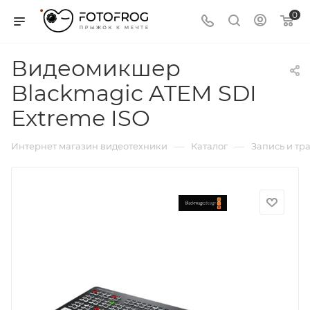
0
Видеомикшер
Blackmagic ATEM SDI
Extreme ISO
—
—
Интернет магазин видеотехники
Каталог
Запись и тр