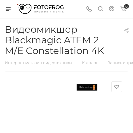
0
Видеомикшер
Blackmagic ATEM 2
M/E Constellation 4K
—
—
Интернет магазин видеотехники
Каталог
Запись и тр