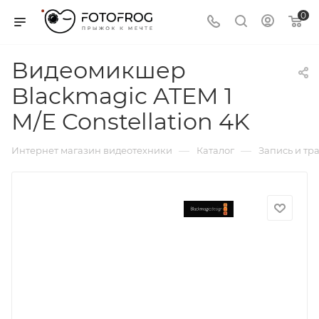
0
Видеомикшер
Blackmagic ATEM 1
M/E Constellation 4K
—
—
Интернет магазин видеотехники
Каталог
Запись и тр