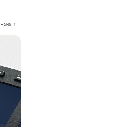
знана и
amma и
имами