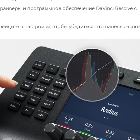
райверы и программное обеспечение DaVinci Resolve с
ерейдите в настройки, чтобы убедиться, что панель распо
коточных трекбола для управления параметрами Lift, G
и цвета и экспозиции.
лых ручек для тонкой настройки основных параметров
ст и баланс белого.
ные клавиши для переключения между различными реж
ном режиме.
нопок с правой стороны панели для управления
доступом к дополнительным функциям.