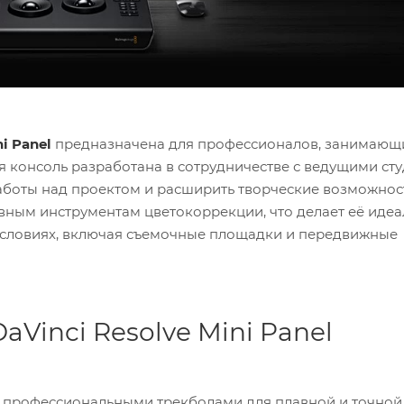
i Panel
предназначена для профессионалов, занимающ
я консоль разработана в сотрудничестве с ведущими ст
работы над проектом и расширить творческие возможнос
вным инструментам цветокоррекции, что делает её иде
х условиях, включая съемочные площадки и передвижные
Vinci Resolve Mini Panel
 профессиональными трекболами для плавной и точной