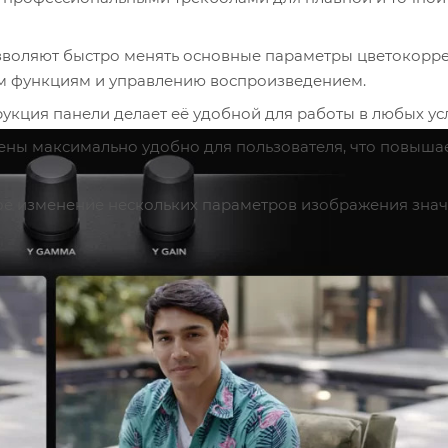
озволяют быстро менять основные параметры цветокорре
ым функциям и управлению воспроизведением.
укция панели делает её удобной для работы в любых ус
ены максимально удобно для пользователя, что повыша
е изменение нескольких параметров изображения знач