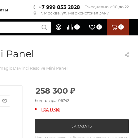
+7 999 853 2828
Ежедневно: с 10 до 22
КТЫ
г. Москва, ул. Марксистская 34к7
0
0
0
i Panel
agic DaVinci Resolve Mini Panel
258 300
₽
Код товара: 06742
Под заказ
ЗАКАЗАТЬ
Наши менеджеры обязательно свяжутся с вами