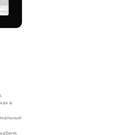
,
как в
никальный
кабеля.