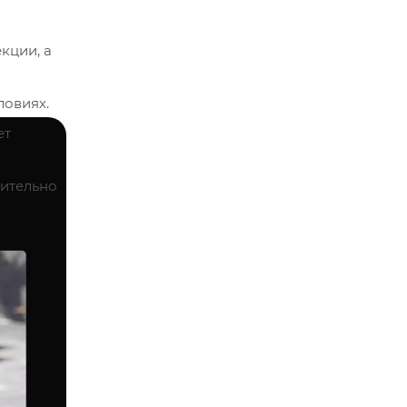
кции, а
ловиях.
ет
ительно