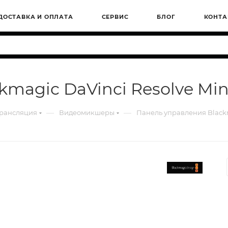
ДОСТАВКА И ОПЛАТА
СЕРВИС
БЛОГ
КОНТА
magic DaVinci Resolve Min
—
—
трансляция
Видеомикшеры
Панель управления Blackm