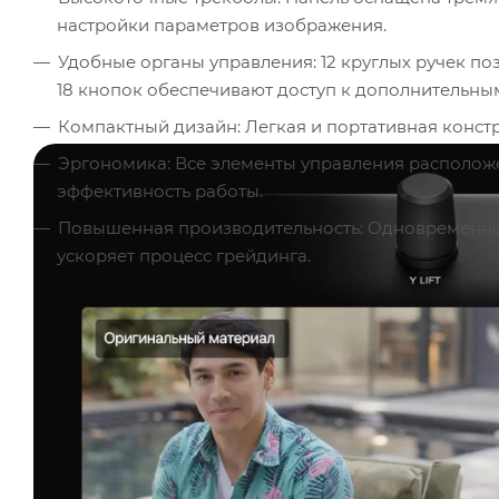
настройки параметров изображения.
Удобные органы управления: 12 круглых ручек п
18 кнопок обеспечивают доступ к дополнительн
Компактный дизайн: Легкая и портативная констр
Эргономика: Все элементы управления располож
эффективность работы.
Повышенная производительность: Одновременно
ускоряет процесс грейдинга.