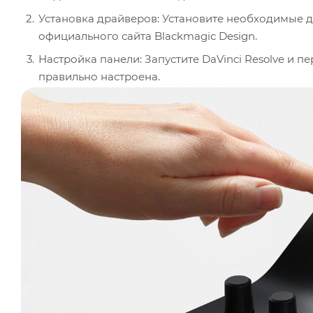
Установка драйверов: Установите необходимые д
официального сайта Blackmagic Design.
Настройка панели: Запустите DaVinci Resolve и п
правильно настроена.
Использование трекболов: Используйте три высо
Gain. Плавно поворачивайте их для корректировк
Регулировка параметров: Поворачивайте 12 круг
цветокоррекции, таких как насыщенность, контра
Переключение режимов: Используйте централь
грейдинга и просмотра материала в полноэкран
Управление воспроизведением: Используйте 18 к
воспроизведением, навигацией по таймлайну и 