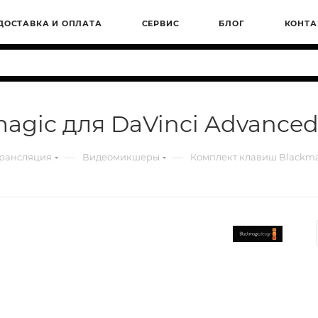
ДОСТАВКА И ОПЛАТА
СЕРВИС
БЛОГ
КОНТА
agic для DaVinci Advanced
—
—
трансляция
Видеомикшеры
Комплект клавиш Blackmag