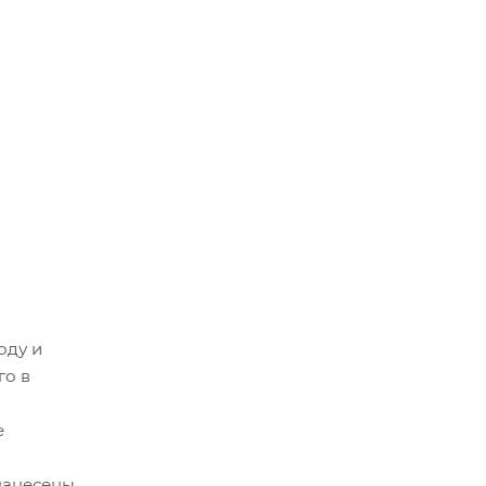
оду и
го в
е
нанесены