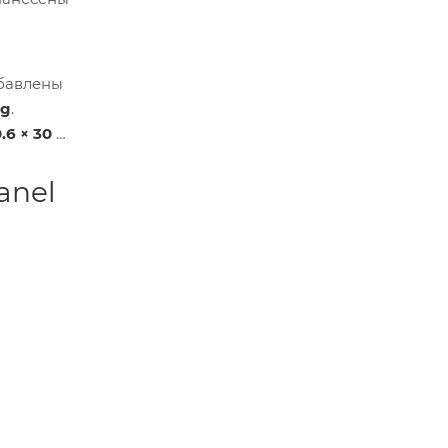
обавлены
ng
.
.6 × 30 ×
anel