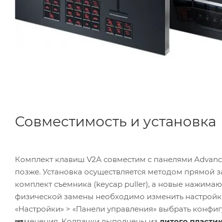
Совместимость и установка
Комплект клавиш V2A совместим с панелями Advanc
позже. Установка осуществляется методом прямой 
комплект съемника (keycap puller), а новые нажим
физической замены необходимо изменить настройки 
«Настройки» > «Панели управления» выбрать конф
изменения. Колпачки выполнены из
литого пласти