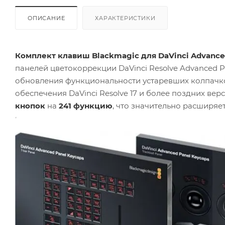
ОПИСАНИЕ
ХАРАКТЕРИСТИКИ
Комплект клавиш Blackmagic для DaVinci Advance
панелей цветокоррекции DaVinci Resolve Advanced P
обновления функциональности устаревших колпачк
обеспечения DaVinci Resolve 17 и более поздних ве
кнопок
на
241 функцию
, что значительно расширя
количества кнопок. В комплект входят все необход
Trackball Panel, T‑bar Panel и Search Dial Panel
.