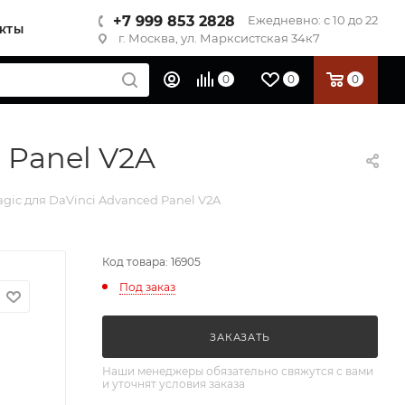
+7 999 853 2828
Ежедневно: с 10 до 22
КТЫ
г. Москва, ул. Марксистская 34к7
0
0
0
 Panel V2A
ic для DaVinci Advanced Panel V2A
Код товара: 16905
Под заказ
ЗАКАЗАТЬ
Наши менеджеры обязательно свяжутся с вами
и уточнят условия заказа