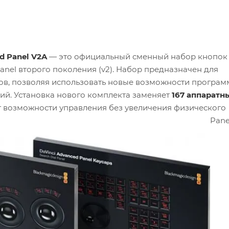
d Panel V2A
— это официальный сменный набор кнопок
anel второго поколения (v2). Набор предназначен для
ов, позволяя использовать новые возможности програм
рсий. Установка нового комплекта заменяет
167 аппаратн
ет возможности управления без увеличения физического
имые клавиши для трёх основных модулей Advanced Pane