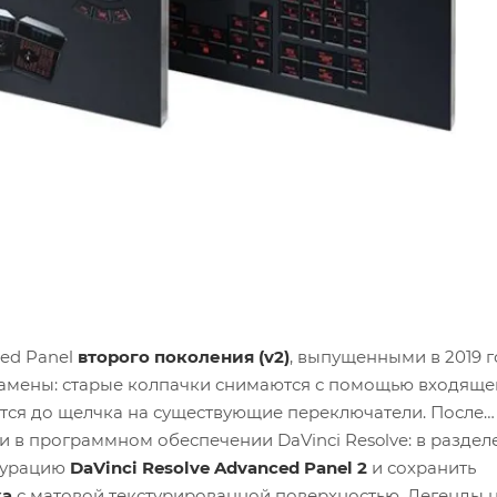
ed Panel
второго поколения (v2)
, выпущенными в 2019 г
замены: старые колпачки снимаются с помощью входяще
аются до щелчка на существующие переключатели. После
в программном обеспечении DaVinci Resolve: в раздел
игурацию
DaVinci Resolve Advanced Panel 2
и сохранить
ка
с матовой текстурированной поверхностью. Легенды 