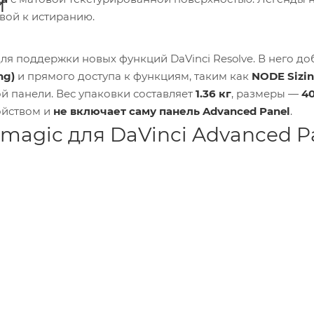
и
ивой к истиранию.
ля поддержки новых функций DaVinci Resolve. В него д
ng)
и прямого доступа к функциям, таким как
NODE Sizi
 панели. Вес упаковки составляет
1.36 кг
, размеры —
40
ойством и
не включает саму панель Advanced Panel
.
magic для DaVinci Advanced P