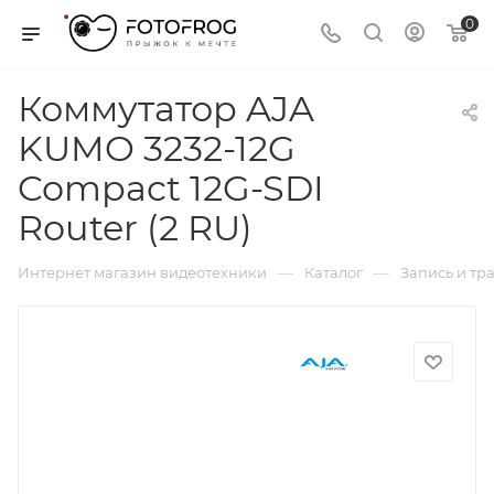
0
Коммутатор AJA
KUMO 3232-12G
Compact 12G-SDI
Router (2 RU)
—
—
Интернет магазин видеотехники
Каталог
Запись и тр