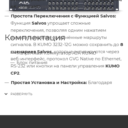
4K и UltraHD
рабочими процессами.
Простота Переключения с Функцией Salvos
:
Функция
Salvos
упрощает сложные
переключения, позволяя одним нажатием
Комплектация
вызывать заранее сохранённые маршруты
сигналов. В KUMO 3232-12G можно сохранить до
8
сценариев Salvos
, которые активируются через
Матричный Коммутатор AJA KUMO
веб-интерфейс, протокол GVG Native по Ethernet,
Блок питания
RS-232 или кнопки на панели управления
KUMO
CP2
.
Простая Установка и Настройка
:
Благодаря
встроенной ОС Linux и поддержке протоколов
Bonjour/Zeroconf
, коммутатор автоматически
настраивается в сети — просто подключите его к
компьютеру или коммутатору, и система сама
определит параметры. При необходимости
можно использовать стандартную настройку по